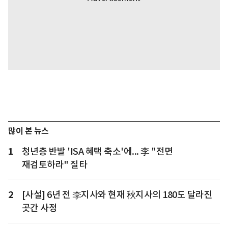
많이 본 뉴스
1
청년층 반발 'ISA 혜택 축소'에... 李 "전면
재검토하라" 질타
2
[사설] 6년 전 李지사와 현재 秋지사의 180도 달라진
곳간 사정