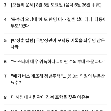
3
[오늘의 운세] 8월 8일 토요일 (음력 6월 26일 甲寅)
4
'독수리 오남매'에 또 한명 더… 결혼 싫다더니 '다둥이
부모' 됐다
5
[박정훈 칼럼] 국방장관이 모택동 어록을 좌우명 삼은
나라
6
"모즈타바 매우 위독하다... 이란 수뇌부내 소문 파다"
7
"폐기 버스 개조해 청년주택"... 與 3선 의원의 부동산
묘수?
8
미 해병대 사령관이 경북 포항을 찾은 이유는