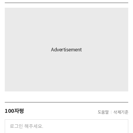
100자평
도움말
삭제기준