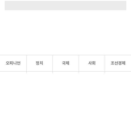
오피니언
정치
국제
사회
조선경제
문화·
조선
스포츠
건강
조선몰
연예
리더스
조선일보 공식 SNS
개인정보처리방침
사이트맵