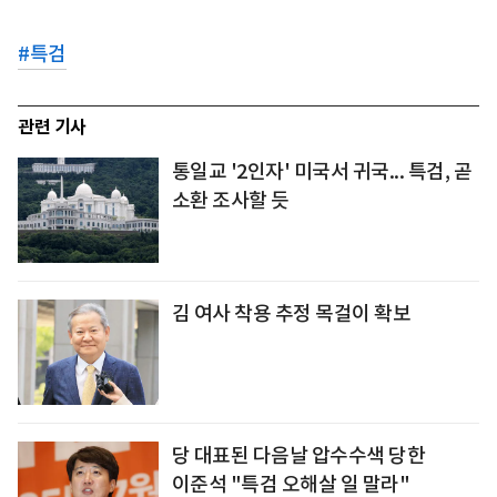
#
특검
관련 기사
통일교 '2인자' 미국서 귀국... 특검, 곧
소환 조사할 듯
김 여사 착용 추정 목걸이 확보
당 대표된 다음날 압수수색 당한
이준석 "특검 오해살 일 말라"