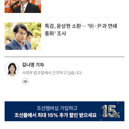
특검, 윤상현 소환… '明·尹과 연쇄
통화' 조사
김나영 기자
사회부 법조팀에서 근무하고 있습니다.