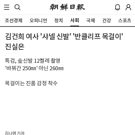
사회
조선경제
오피니언
정치
국제
건강
스포츠
김건희 여사 '샤넬 신발' '반클리프 목걸이'
진실은
특검, 金신발 12켤레 촬영
'바꿔간 250㎜' 아닌 260㎜
목걸이는 진품 감정 착수
김나영 기자