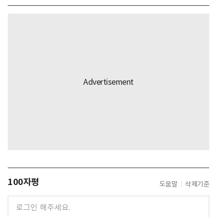
100자평
도움말
삭제기준