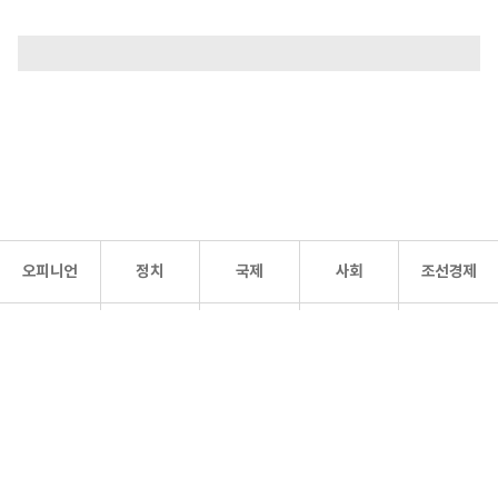
오피니언
정치
국제
사회
조선경제
문화·
조선
스포츠
건강
조선몰
연예
리더스
조선일보 공식 SNS