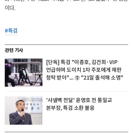
이다.
#
특검
관련 기사
[단독] 특검 "이종호, 김건희·VIP
언급하며 도이치 1차 주포에게 재판
청탁 받아"... 李 "21일 출석해 소명"
'샤넬백 전달' 윤영호 전 통일교
본부장, 특검 소환 불응