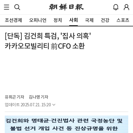
사회
조선경제
오피니언
정치
국제
건강
스포츠
[단독] 김건희 특검, '집사 의혹'
카카오모빌리티 前CFO 소환
유희곤 기자
김나영 기자
업데이트
2025.07.21. 15:20