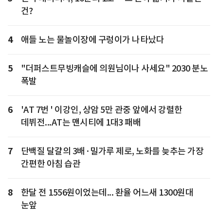
건?
4
애들 노는 물놀이장에 구렁이가 나타났다
5
"더퍼스트무빙캐슬에 의원님이나 사세요" 2030 분노
폭발
6
'AT 7번 ' 이강인, 상암 5만 관중 앞에서 강렬한
데뷔전...AT는 맨시티에 1대3 패배
7
단백질 달걀의 3배·밀가루 제로, 노화를 늦추는 가장
간편한 아침 습관
8
한달 전 1556원이었는데... 환율 어느새 1300원대
눈앞