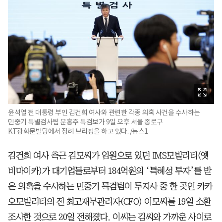
윤석열 전 대통령 부인 김건희 여사와 관련한 각종 의혹 사건을 수사하는
민중기 특별검사팀 문홍주 특검보가 9일 오후 서울 종로구
KT광화문빌딩에서 정례 브리핑을 하고 있다. /뉴스1
김건희 여사 측근 김모씨가 임원으로 있던 IMS모빌리티(옛
비마이카)가 대기업들로부터 184억원의 ‘특혜성 투자’를 받
은 의혹을 수사하는 민중기 특검팀이 투자사 중 한 곳인 카카
오모빌리티의 전 최고재무관리자(CFO) 이모씨를 19일 소환
조사한 것으로 20일 전해졌다. 이씨는 김씨와 가까운 사이로