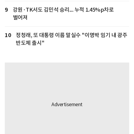
9
강원·TK서도 김민석 승리... 누적 1.45%p차로
벌어져
10
정청래, 또 대통령 이름 말실수 "이명박 임기 내 광주
반도체 출시"