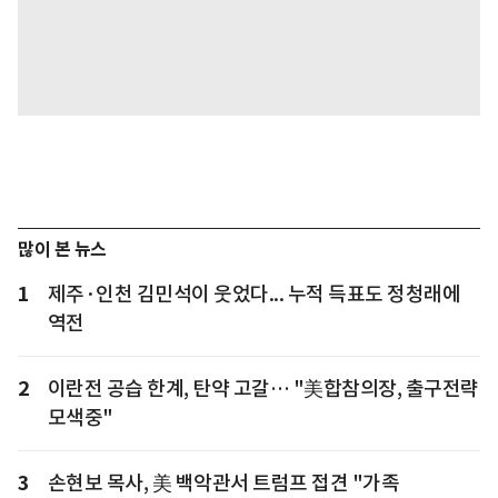
많이 본 뉴스
1
제주·인천 김민석이 웃었다... 누적 득표도 정청래에
역전
2
이란전 공습 한계, 탄약 고갈… "美합참의장, 출구전략
모색중"
3
손현보 목사, 美 백악관서 트럼프 접견 "가족