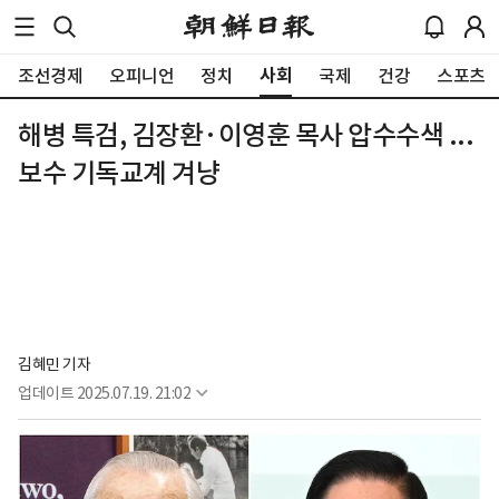
사회
조선경제
오피니언
정치
국제
건강
스포츠
해병 특검, 김장환·이영훈 목사 압수수색 ...
보수 기독교계 겨냥
김혜민 기자
업데이트
2025.07.19. 21:02