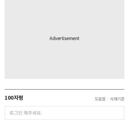
100자평
도움말
삭제기준