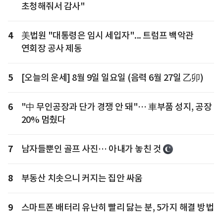
초청해줘서 감사"
4
美법원 "대통령은 임시 세입자"... 트럼프 백악관
연회장 공사 제동
5
[오늘의 운세] 8월 9일 일요일 (음력 6월 27일 乙卯)
6
"中 무인공장과 단가 경쟁 안 돼"… 車부품 성지, 공장
20% 멈췄다
7
남자들뿐인 골프 사진… 아내가 놓친 것
8
부동산 치솟으니 커지는 집안 싸움
9
스마트폰 배터리 유난히 빨리 닳는 분, 5가지 해결 방법