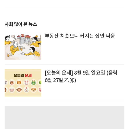
사회 많이 본 뉴스
부동산 치솟으니 커지는 집안 싸움
[오늘의 운세] 8월 9일 일요일 (음력
6월 27일 乙卯)