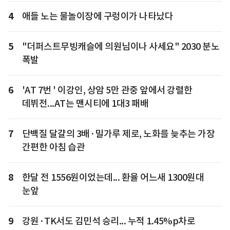
4
애들 노는 물놀이장에 구렁이가 나타났다
5
"더퍼스트무빙캐슬에 의원님이나 사세요" 2030 분노
폭발
6
'AT 7번 ' 이강인, 상암 5만 관중 앞에서 강렬한
데뷔전...AT는 맨시티에 1대3 패배
7
단백질 달걀의 3배·밀가루 제로, 노화를 늦추는 가장
간편한 아침 습관
8
한달 전 1556원이었는데... 환율 어느새 1300원대
눈앞
9
강원·TK서도 김민석 승리... 누적 1.45%p차로