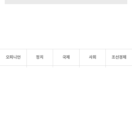
오피니언
정치
국제
사회
조선경제
문화·
조선
스포츠
건강
조선몰
연예
리더스
조선일보 공식 SNS
개인정보처리방침
사이트맵
Copyright 조선일보 All rights reserved. 무단 전재 및 재배포 금지.