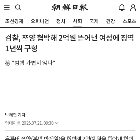
사회
조선경제
오피니언
정치
국제
건강
스포츠
검찰, 쯔양 협박해 2억원 뜯어낸 여성에 징역
1년씩 구형
檢 "범행 가볍지 않다"
박혜연 기자
업데이트
2025.07.21. 09:30
유튜버 쯔양(본명 박정원)을 협박해 2억여 원을 뜯어낸 혐의