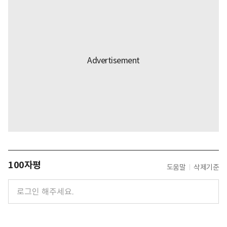
100자평
도움말
삭제기준