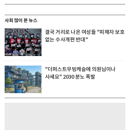
사회 많이 본 뉴스
결국 거리로 나온 여성들 "피해자 보호
없는 수사개편 반대"
"더퍼스트무빙캐슬에 의원님이나
사세요" 2030 분노 폭발