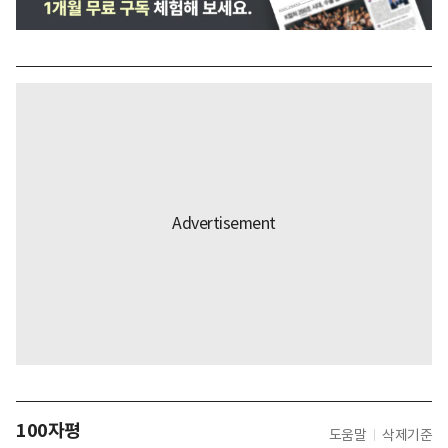
100자평
도움말
삭제기준