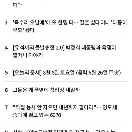
파다
3
'독수리 오남매'에 또 한명 더… 결혼 싫다더니 '다둥이
부모' 됐다
4
[유석재의 돌발史전 2.0] 박정희 대통령과 욕쟁이
할머니 이야기
5
[오늘의 운세] 8월 8일 토요일 (음력 6월 26일 甲寅)
6
그들은 왜 폭염에 청첩장 내밀까
7
"직접 농사 안 지으면 내년까지 팔아라"… 양도세
중과에 떨고 있는 6070