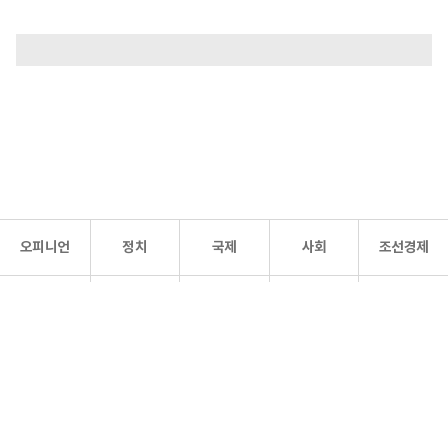
오피니언
정치
국제
사회
조선경제
문화·
조선
스포츠
건강
조선몰
연예
리더스
조선일보 공식 SNS