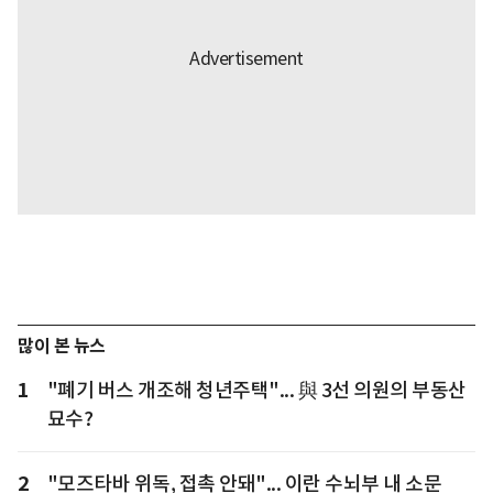
많이 본 뉴스
1
"폐기 버스 개조해 청년주택"... 與 3선 의원의 부동산
묘수?
2
"모즈타바 위독, 접촉 안돼"... 이란 수뇌부 내 소문