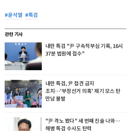
#
윤석열
#
특검
관련 기사
내란 특검 "尹 구속적부심 기록, 16시
37분 법원에 접수"
내란 특검, 尹 접견 금지
조치…'부정선거 의혹' 제기 모스 탄
만남 불발
"尹 격노 봤다" 세 번째 진술 나와…
해병 특검 수사도 탄력