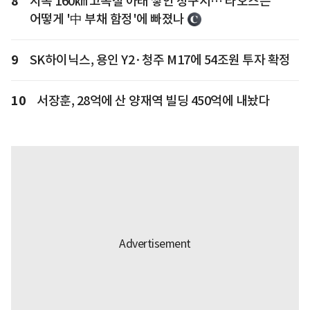
8
시속 160㎞ 고속철 아래 쌓인 청구서… 라오스는
어떻게 '中 부채 함정'에 빠졌나
9
SK하이닉스, 용인 Y2·청주 M17에 54조원 투자 확정
10
서장훈, 28억에 산 양재역 빌딩 450억에 내놨다