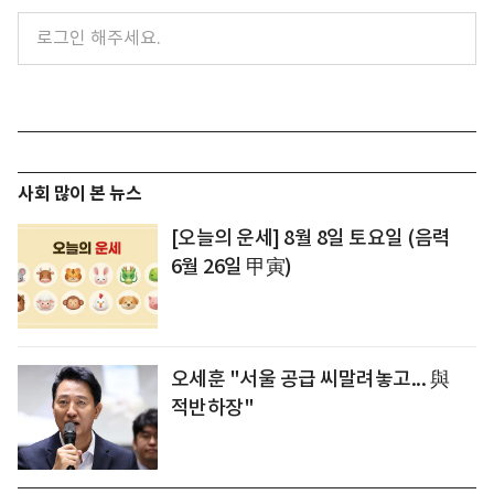
사회 많이 본 뉴스
[오늘의 운세] 8월 8일 토요일 (음력
6월 26일 甲寅)
오세훈 "서울 공급 씨말려놓고... 與
적반하장"