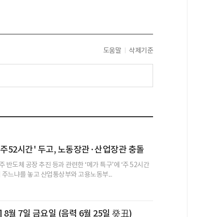
도움말
삭제기준
 주52시간' 두고, 노동장관·산업장관 충돌
 반도체 공장 추진 등과 관련한 ‘메가 특구’에 ‘주 52시간
해 주느냐를 놓고 산업통상부와 고용노동부...
 8월 7일 금요일 (음력 6월 25일 癸丑)