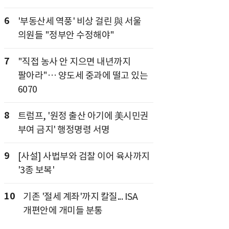
6
'부동산세 역풍' 비상 걸린 與 서울
의원들 "정부안 수정해야"
7
"직접 농사 안 지으면 내년까지
팔아라"… 양도세 중과에 떨고 있는
6070
8
트럼프, '원정 출산 아기에 美시민권
부여 금지' 행정명령 서명
9
[사설] 사법부와 검찰 이어 육사까지
'3종 보복'
10
기존 '절세 계좌'까지 칼질... ISA
개편안에 개미들 분통