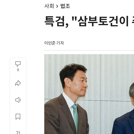
사회
법조
특검, "삼부토건이 
이민준 기자
0