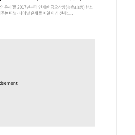
의 운세’를 2017년부터 연재한 금오산방(金烏山房) 한소
어주는 띠별·나이별 운세를 매일 아침 전해드...