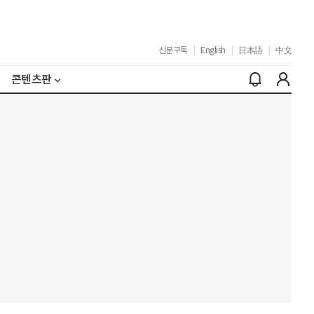
신문구독
|
English
|
日本語
|
中文
콘텐츠판