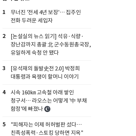
1
무너진 '전세 4년 보장'… 집주인
전화 두려운 세입자
2
[논설실의 뉴스 읽기] 석유·식량·
장난감까지 총괄 北 군수동원총국장,
유일하게 숙청 안 됐다
3
[유석재의 돌발史전 2.0] 박정희
대통령과 욕쟁이 할머니 이야기
4
시속 160㎞ 고속철 아래 쌓인
청구서… 라오스는 어떻게 '中 부채
함정'에 빠졌나
5
"피해자는 이제 허허벌판 섰다…
친족성폭력·스토킹 당하면 지옥"