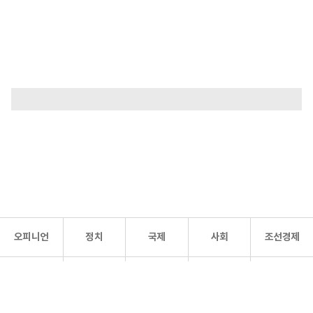
오피니언
정치
국제
사회
조선경제
문화·
조선
스포츠
건강
조선몰
연예
리더스