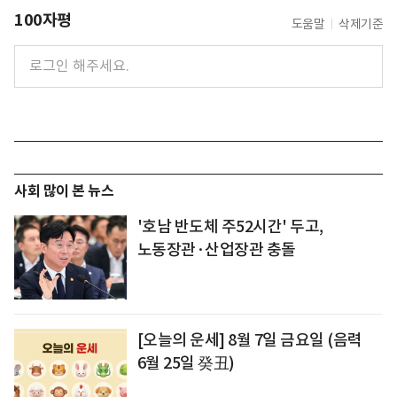
100자평
도움말
삭제기준
사회 많이 본 뉴스
'호남 반도체 주52시간' 두고,
노동장관·산업장관 충돌
[오늘의 운세] 8월 7일 금요일 (음력
6월 25일 癸丑)