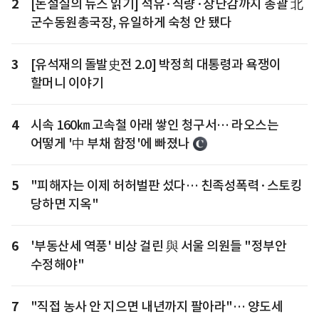
2
[논설실의 뉴스 읽기] 석유·식량·장난감까지 총괄 北
군수동원총국장, 유일하게 숙청 안 됐다
3
[유석재의 돌발史전 2.0] 박정희 대통령과 욕쟁이
할머니 이야기
4
시속 160㎞ 고속철 아래 쌓인 청구서… 라오스는
어떻게 '中 부채 함정'에 빠졌나
5
"피해자는 이제 허허벌판 섰다… 친족성폭력·스토킹
당하면 지옥"
6
'부동산세 역풍' 비상 걸린 與 서울 의원들 "정부안
수정해야"
7
"직접 농사 안 지으면 내년까지 팔아라"… 양도세