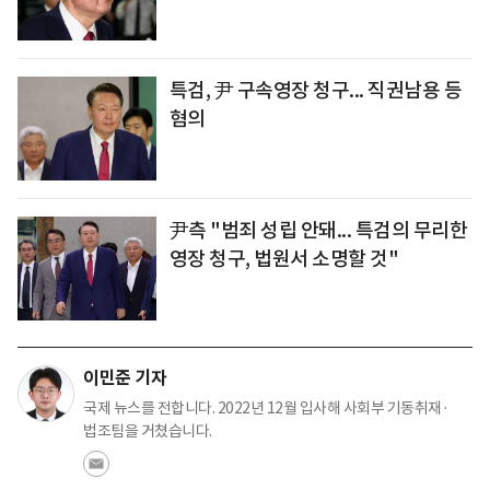
특검, 尹 구속영장 청구... 직권남용 등
혐의
尹측 "범죄 성립 안돼... 특검의 무리한
영장 청구, 법원서 소명할 것"
이민준 기자
국제 뉴스를 전합니다. 2022년 12월 입사해 사회부 기동취재·
법조팀을 거쳤습니다.