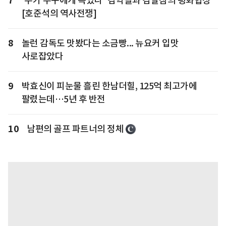
7
'누가 누구에게 속았나' 김익렬과 김달삼의 평화협상
[호준석의 역사전쟁]
8
놀런 감독도 맛봤다는 소금빵... 뉴요커 입맛
사로잡았다
9
박효신이 피눈물 흘린 한남더힐, 125억 최고가에
팔렸는데…5년 후 반전
10
남편의 골프 파트너의 정체