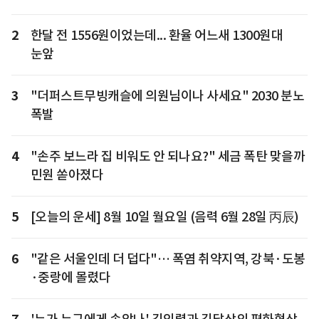
2
한달 전 1556원이었는데... 환율 어느새 1300원대
눈앞
3
"더퍼스트무빙캐슬에 의원님이나 사세요" 2030 분노
폭발
4
"손주 보느라 집 비워도 안 되나요?" 세금 폭탄 맞을까
민원 쏟아졌다
5
[오늘의 운세] 8월 10일 월요일 (음력 6월 28일 丙辰)
6
"같은 서울인데 더 덥다"… 폭염 취약지역, 강북·도봉
·중랑에 몰렸다