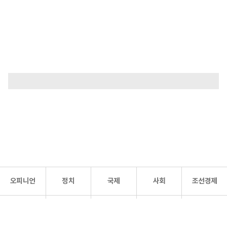
오피니언
정치
국제
사회
조선경제
문화·
조선
스포츠
건강
조선몰
연예
리더스