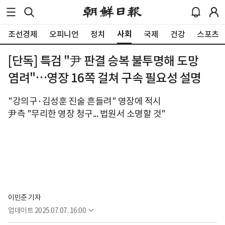
사회
조선경제
오피니언
정치
국제
건강
스포츠
[단독] 특검 "尹 판결 승복 불투명해 도망
염려"…영장 16쪽 걸쳐 구속 필요성 설명
"강의구·김성훈 진술 흔들려" 영장에 적시
尹측 "무리한 영장 청구... 법원서 소명할 것"
이민준 기자
업데이트
2025.07.07. 16:00