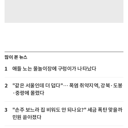
많이 본 뉴스
1
애들 노는 물놀이장에 구렁이가 나타났다
2
"같은 서울인데 더 덥다"… 폭염 취약지역, 강북·도봉
·중랑에 몰렸다
3
"손주 보느라 집 비워도 안 되나요?" 세금 폭탄 맞을까
민원 쏟아졌다