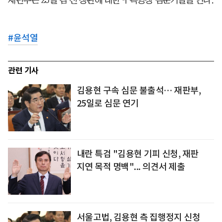
#
윤석열
관련 기사
김용현 구속 심문 불출석… 재판부,
25일로 심문 연기
내란 특검 "김용현 기피 신청, 재판
지연 목적 명백"... 의견서 제출
서울고법, 김용현 측 집행정지 신청