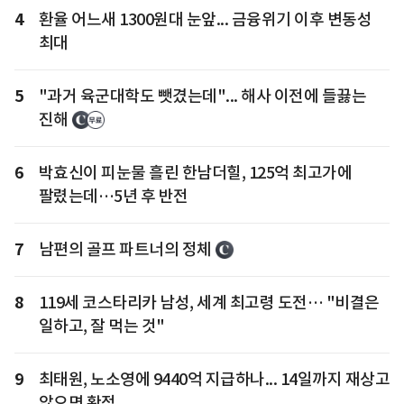
4
환율 어느새 1300원대 눈앞... 금융위기 이후 변동성
최대
5
"과거 육군대학도 뺏겼는데"... 해사 이전에 들끓는
진해
6
박효신이 피눈물 흘린 한남더힐, 125억 최고가에
팔렸는데…5년 후 반전
7
남편의 골프 파트너의 정체
8
119세 코스타리카 남성, 세계 최고령 도전… "비결은
일하고, 잘 먹는 것"
9
최태원, 노소영에 9440억 지급하나... 14일까지 재상고
않으면 확정