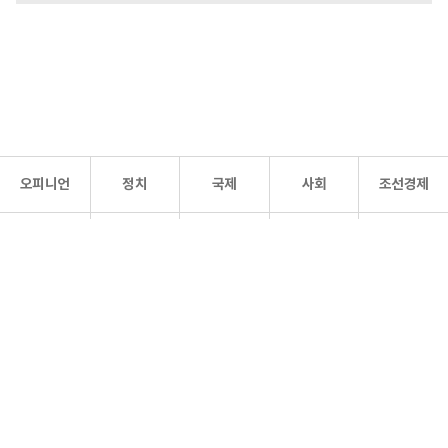
오피니언
정치
국제
사회
조선경제
문화·
조선
스포츠
건강
조선몰
연예
리더스
조선일보 공식 SNS
개인정보처리방침
사이트맵
Copyright 조선일보 All rights reserved. 무단 전재 및 재배포 금지.