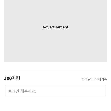
100자평
도움말
삭제기준