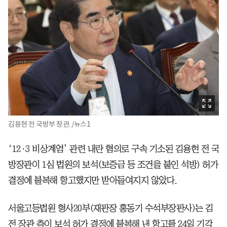
김용현 전 국방부 장관. /뉴스1
‘12·3 비상계엄’ 관련 내란 혐의로 구속 기소된 김용현 전 국
방장관이 1심 법원의 보석(보증금 등 조건을 붙인 석방) 허가
결정에 불복해 항고했지만 받아들여지지 않았다.
서울고등법원 형사20부(재판장 홍동기 수석부장판사)는 김
전 장관 측이 보석 허가 결정에 불복해 낸 항고를 24일 기각