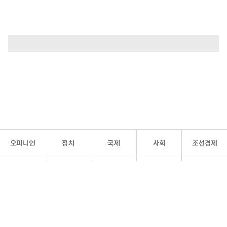
오피니언
정치
국제
사회
조선경제
문화·
조선
스포츠
건강
조선몰
연예
리더스
조선일보 공식 SNS