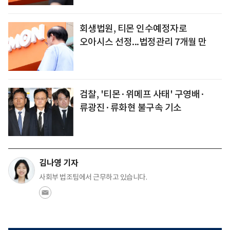
회생법원, 티몬 인수예정자로
오아시스 선정...법정관리 7개월 만
검찰, '티몬·위메프 사태' 구영배·
류광진·류화현 불구속 기소
김나영 기자
사회부 법조팀에서 근무하고 있습니다.