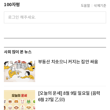
100자평
도움말
삭제기준
사회 많이 본 뉴스
부동산 치솟으니 커지는 집안 싸움
[오늘의 운세] 8월 9일 일요일 (음력
6월 27일 乙卯)