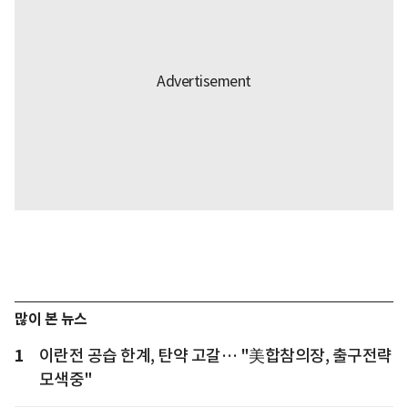
많이 본 뉴스
1
이란전 공습 한계, 탄약 고갈… "美합참의장, 출구전략
모색중"