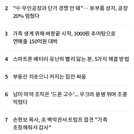
2
"中 무인공장과 단가 경쟁 안 돼"… 車부품 성지, 공장
20% 멈췄다
3
가족 생계 위해 벼랑끝 시작, 3000원 추어탕으로
연매출 150억원 대박
4
스마트폰 배터리 유난히 빨리 닳는 분, 5가지 해결 방법
5
부동산 치솟으니 커지는 집안 싸움
6
남미 마약 조직은 '드론 고수'... 우크라 용병 뛰며 조종
익혔다
7
손현보 목사, 美 백악관서 트럼프 접견 "가족
초청해줘서 감사"