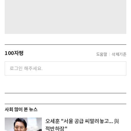
100자평
도움말
삭제기준
사회 많이 본 뉴스
오세훈 "서울 공급 씨말려놓고... 與
적반하장"