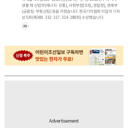
생활 해 산업부(에너지·유통), 사회부(법조팀, 경찰청), 경제부
(금융팀·부동산팀) 등을 거쳤습니다. 한국기자협회 이달의 기자
상 5회(제380·332·317·314·288회) 수상했습니다.