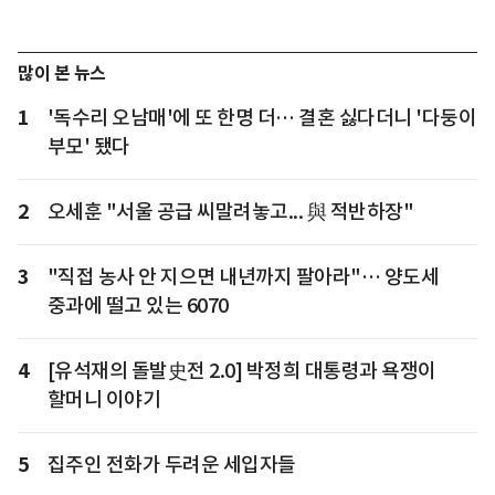
많이 본 뉴스
1
'독수리 오남매'에 또 한명 더… 결혼 싫다더니 '다둥이
부모' 됐다
2
오세훈 "서울 공급 씨말려놓고... 與 적반하장"
3
"직접 농사 안 지으면 내년까지 팔아라"… 양도세
중과에 떨고 있는 6070
4
[유석재의 돌발史전 2.0] 박정희 대통령과 욕쟁이
할머니 이야기
5
집주인 전화가 두려운 세입자들