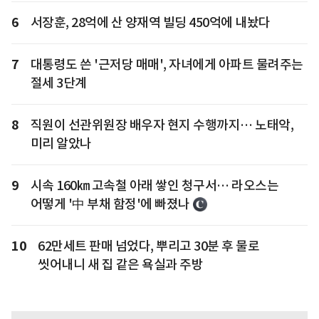
6
서장훈, 28억에 산 양재역 빌딩 450억에 내놨다
7
대통령도 쓴 '근저당 매매', 자녀에게 아파트 물려주는
절세 3단계
8
직원이 선관위원장 배우자 현지 수행까지… 노태악,
미리 알았나
9
시속 160㎞ 고속철 아래 쌓인 청구서… 라오스는
어떻게 '中 부채 함정'에 빠졌나
10
62만세트 판매 넘었다, 뿌리고 30분 후 물로
씻어내니 새 집 같은 욕실과 주방