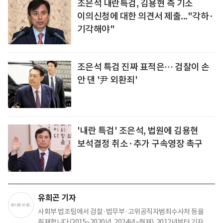
조은석 내란특검, 김용현 측 기소
이의신청에 대한 의견서 제출..."각하·
기각해야"
조은석 특검 진짜 표적은… 검찰이 손
안 댄 '尹 외환죄'
'내란 특검' 조은석, 법원에 김용현
보석결정 취소·추가 구속영장 촉구
유희곤 기자
사회부 법조팀에서 검찰·법무부·고위공직자범죄수사처 등을
취재합니다(2015~2020년, 2024년~현재). 2012년부터 기자