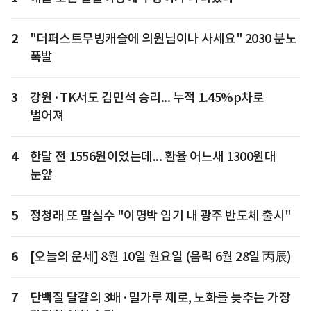
2
"더퍼스트무빙캐슬에 의원님이나 사세요" 2030 분노
폭발
3
강원·TK서도 김민석 승리... 누적 1.45%p차로
벌어져
4
한달 전 1556원이었는데... 환율 어느새 1300원대
눈앞
5
정청래 또 말실수 "이명박 임기 내 광주 반도체 출시"
6
[오늘의 운세] 8월 10일 월요일 (음력 6월 28일 丙辰)
7
단백질 달걀의 3배·밀가루 제로, 노화를 늦추는 가장