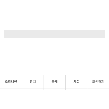
오피니언
정치
국제
사회
조선경제
문화·
조선
스포츠
건강
조선몰
연예
리더스