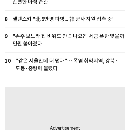
간편한 아침 습관
8
젤렌스키 "北 5만명 파병... 韓 군사 지원 접촉 중"
9
"손주 보느라 집 비워도 안 되나요?" 세금 폭탄 맞을까
민원 쏟아졌다
10
"같은 서울인데 더 덥다"… 폭염 취약지역, 강북·
도봉·중랑에 몰렸다