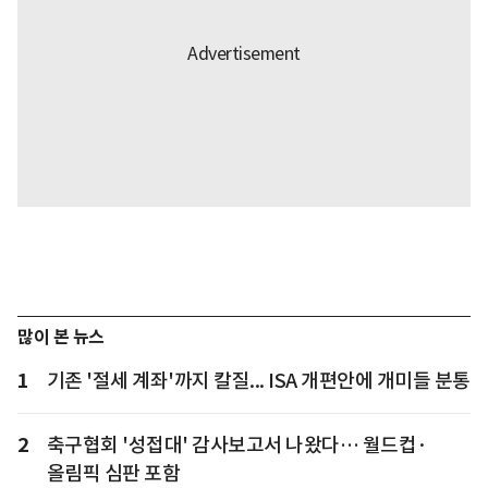
많이 본 뉴스
1
기존 '절세 계좌'까지 칼질... ISA 개편안에 개미들 분통
2
축구협회 '성접대' 감사보고서 나왔다… 월드컵·
올림픽 심판 포함