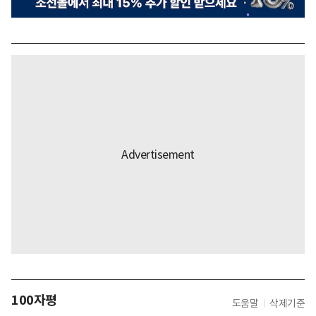
100자평
도움말
삭제기준