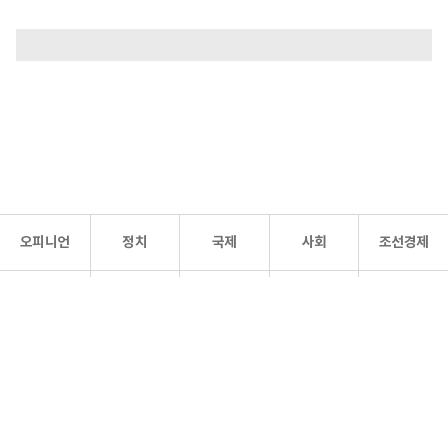
오피니언
정치
국제
사회
조선경제
문화·
조선
스포츠
건강
조선몰
연예
리더스
조선일보 공식 SNS