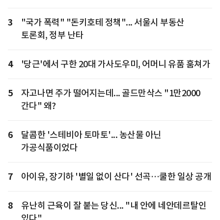
3
"국가 폭력" "돈키호테 정책"... 서울시 부동산
토론회, 정부 난타
4
'당근'에서 구한 20대 가사도우미, 어머니 유품 훔쳐가
5
자고나면 주가 떨어지는데... 골드만삭스 "1만2000
간다" 왜?
6
달콤한 '스테비아 토마토'... 농산물 아닌
가공식품이었다
7
아이유, 장기하 '별일 없이 산다' 선곡…쿨한 일상 공개
8
유난히 근육이 잘 붙는 당신... "내 안에 네안데르탈인
있다"