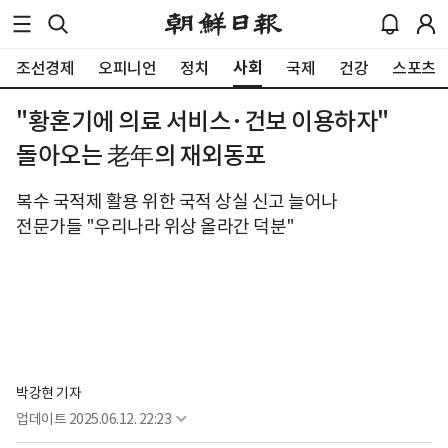
사회
조선경제
오피니언
정치
국제
건강
스포츠
"황혼기에 의료 서비스·건보 이용하자"
돌아오는 老年의 재외동포
복수 국적제 활용 위한 국적 상실 신고 늘어나
전문가들 "우리나라 위상 올라간 덕분"
박강현 기자
업데이트
2025.06.12. 22:23