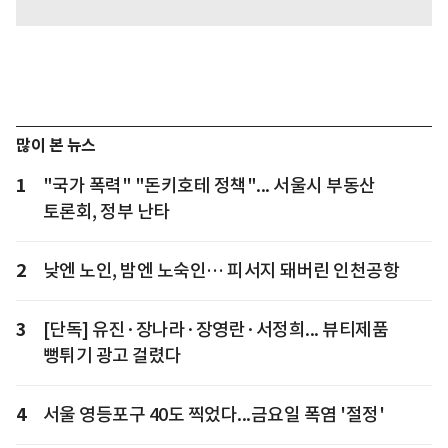
많이 본 뉴스
1
"국가 폭력" "돈키호테 정책"... 서울시 부동산
토론회, 정부 난타
2
낮엔 노인, 밤엔 노숙인… 피서지 돼버린 인천공항
3
[단독] 유진·장나라·장영란·서정희... 뷰티제품
뻥튀기 광고 걸렸다
4
서울 영등포구 40도 찍었다...금요일 폭염 '절정'