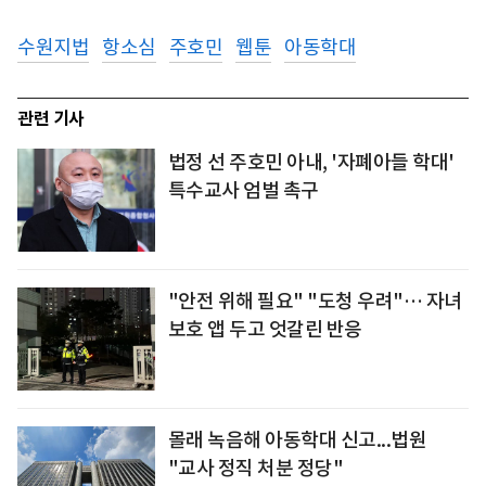
수원지법
항소심
주호민
웹툰
아동학대
관련 기사
법정 선 주호민 아내, '자폐아들 학대'
특수교사 엄벌 촉구
"안전 위해 필요" "도청 우려"… 자녀
보호 앱 두고 엇갈린 반응
몰래 녹음해 아동학대 신고...법원
"교사 정직 처분 정당"