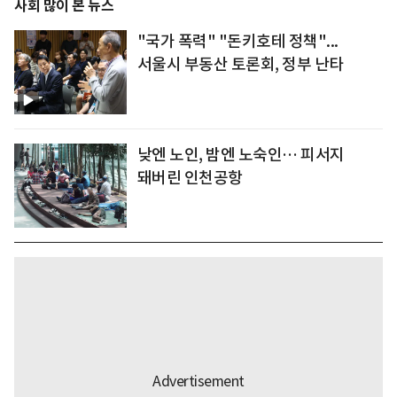
사회 많이 본 뉴스
"국가 폭력" "돈키호테 정책"...
서울시 부동산 토론회, 정부 난타
낮엔 노인, 밤엔 노숙인… 피서지
돼버린 인천공항