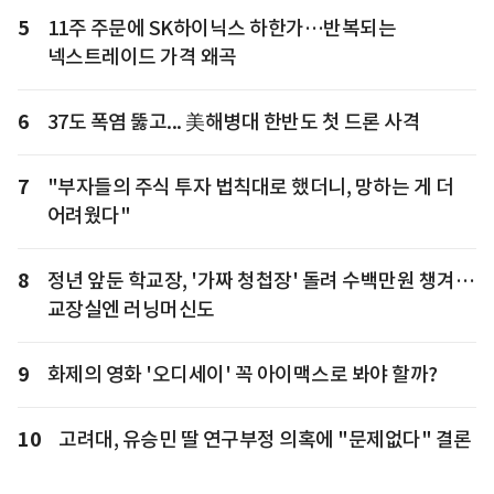
5
11주 주문에 SK하이닉스 하한가…반복되는
넥스트레이드 가격 왜곡
6
37도 폭염 뚫고... 美해병대 한반도 첫 드론 사격
7
"부자들의 주식 투자 법칙대로 했더니, 망하는 게 더
어려웠다"
8
정년 앞둔 학교장, '가짜 청첩장' 돌려 수백만원 챙겨…
교장실엔 러닝머신도
9
화제의 영화 '오디세이' 꼭 아이맥스로 봐야 할까?
10
고려대, 유승민 딸 연구부정 의혹에 "문제없다" 결론