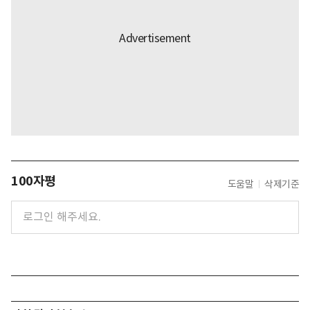
100자평
도움말
삭제기준