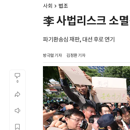
사회
법조
李 사법리스크 소멸…
파기환송심 재판, 대선 후로 연기
방극렬 기자
김정환 기자
0