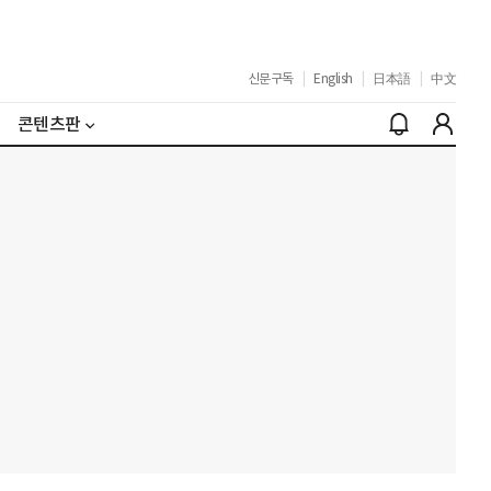
신문구독
|
English
|
日本語
|
中文
콘텐츠판