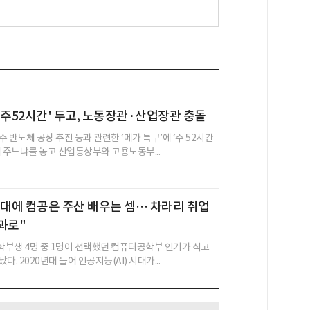
 주52시간' 두고, 노동장관·산업장관 충돌
 반도체 공장 추진 등과 관련한 ‘메가 특구’에 ‘주 52시간
해 주느냐를 놓고 산업통상부와 고용노동부...
I 시대에 컴공은 주산 배우는 셈… 차라리 취업
과로"
부생 4명 중 1명이 선택했던 컴퓨터공학부 인기가 식고
. 2020년대 들어 인공지능(AI) 시대가...