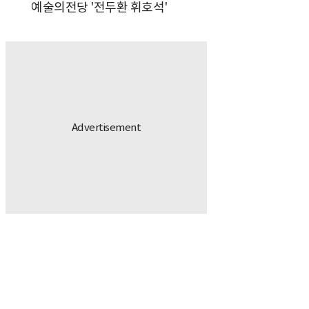
예술의전당 '전두환 휘호석'