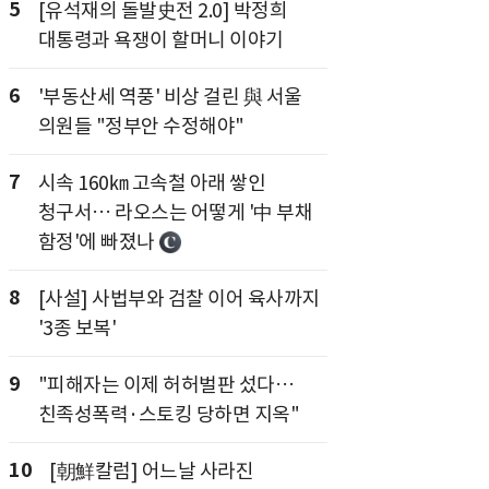
5
[유석재의 돌발史전 2.0] 박정희
대통령과 욕쟁이 할머니 이야기
6
'부동산세 역풍' 비상 걸린 與 서울
의원들 "정부안 수정해야"
7
시속 160㎞ 고속철 아래 쌓인
청구서… 라오스는 어떻게 '中 부채
함정'에 빠졌나
8
[사설] 사법부와 검찰 이어 육사까지
'3종 보복'
9
"피해자는 이제 허허벌판 섰다…
친족성폭력·스토킹 당하면 지옥"
10
[朝鮮칼럼] 어느날 사라진