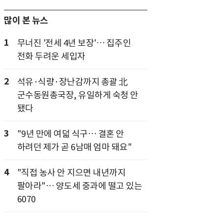
많이 본 뉴스
1
무너진 '전세 4년 보장'… 집주인
전화 두려운 세입자
2
석유·식량·장난감까지 총괄 北
군수동원총국장, 유일하게 숙청 안
됐다
3
"9년 만에 여덟 식구… 결혼 안
하려던 제가 곧 6남매 엄마 돼요"
4
"직접 농사 안 지으면 내년까지
팔아라"… 양도세 중과에 떨고 있는
6070