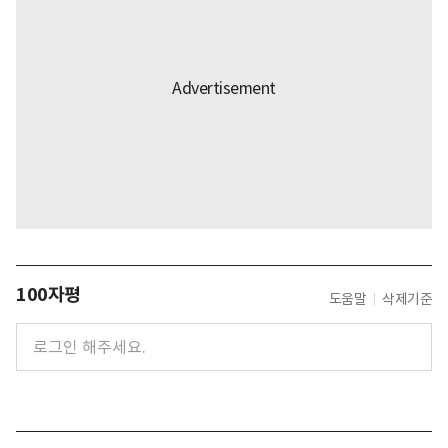
100자평
도움말
삭제기준