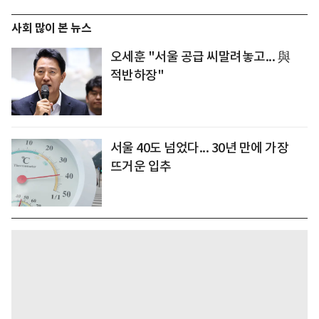
사회 많이 본 뉴스
오세훈 "서울 공급 씨말려놓고... 與
적반하장"
서울 40도 넘었다... 30년 만에 가장
뜨거운 입추