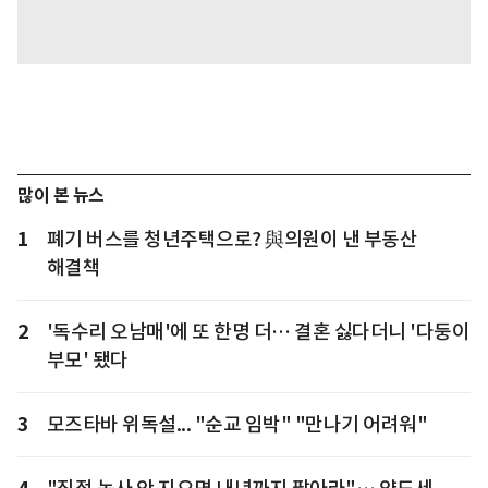
많이 본 뉴스
1
폐기 버스를 청년주택으로? 與의원이 낸 부동산
해결책
2
'독수리 오남매'에 또 한명 더… 결혼 싫다더니 '다둥이
부모' 됐다
3
모즈타바 위독설... "순교 임박" "만나기 어려워"