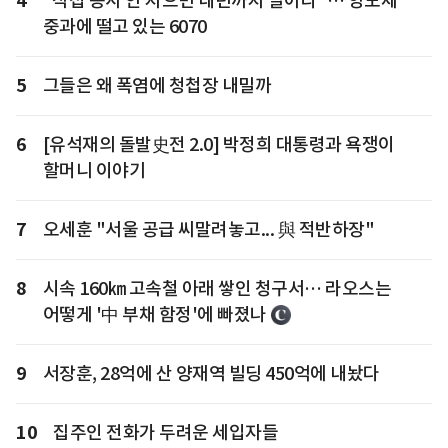
4
"직접 농사 안 지으면 내년까지 팔아라"… 양도세
중과에 떨고 있는 6070
5
그들은 왜 폭염에 청첩장 내밀까
6
[유석재의 돌발史전 2.0] 박정희 대통령과 욕쟁이
할머니 이야기
7
오세훈 "서울 공급 씨말려놓고... 與 적반하장"
8
시속 160㎞ 고속철 아래 쌓인 청구서… 라오스는
어떻게 '中 부채 함정'에 빠졌나
9
서장훈, 28억에 산 양재역 빌딩 450억에 내놨다
10
집주인 전화가 두려운 세입자들