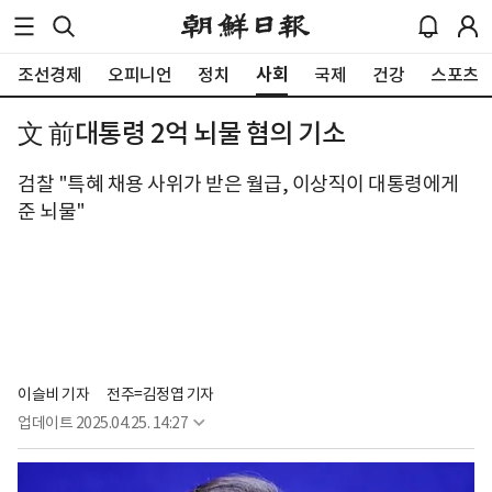
사회
조선경제
오피니언
정치
국제
건강
스포츠
文 前대통령 2억 뇌물 혐의 기소
검찰 "특혜 채용 사위가 받은 월급, 이상직이 대통령에게
준 뇌물"
이슬비 기자
전주=김정엽 기자
업데이트
2025.04.25. 14:27