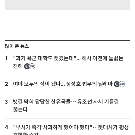
많이 본 뉴스
1
"과거 육군 대학도 뺏겼는데"... 해사 이전에 들끓는
진해
2
여야 모두의 적이 됐다... 정성호 법무의 딜레마
3
뱃길 막혀 답답한 산유국들… 유조선 사서 기름길
뚫는다
4
"부시가 즉각 사과하게 했어야 했다"…美대사가 평생