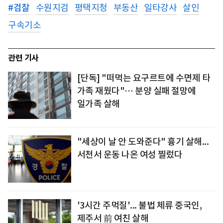
#
검찰
수원지검
평택지청
부동산
일타강사
살인
구속기소
관련 기사
[단독] "떠먹는 요구르트에 수면제 타
가족 재웠다"… 분양 실패 절망에
일가족 살해
"세상이 날 안 도와준다" 흉기 살해...
서천서 운동 나온 여성 찔렀다
'3시간 주먹질'... 불법 체류 중국인,
제주서 前 여친 살해