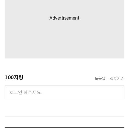
100자평
도움말
삭제기준