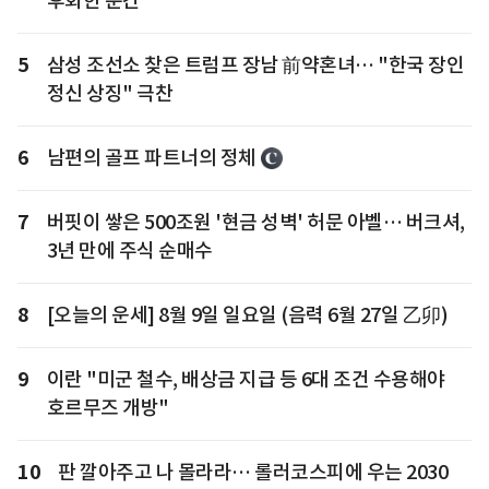
후회한 순간
5
삼성 조선소 찾은 트럼프 장남 前약혼녀… "한국 장인
정신 상징" 극찬
6
남편의 골프 파트너의 정체
7
버핏이 쌓은 500조원 '현금 성벽' 허문 아벨… 버크셔,
3년 만에 주식 순매수
8
[오늘의 운세] 8월 9일 일요일 (음력 6월 27일 乙卯)
9
이란 "미군 철수, 배상금 지급 등 6대 조건 수용해야
호르무즈 개방"
10
판 깔아주고 나 몰라라… 롤러코스피에 우는 2030