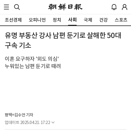
사회
조선경제
오피니언
정치
국제
건강
스포츠
유명 부동산 강사 남편 둔기로 살해한 50대
구속 기소
이혼 요구하자 '외도 의심'
누워있는 남편 둔기로 때려
평택=김수언 기자
업데이트
2025.04.21. 17:22