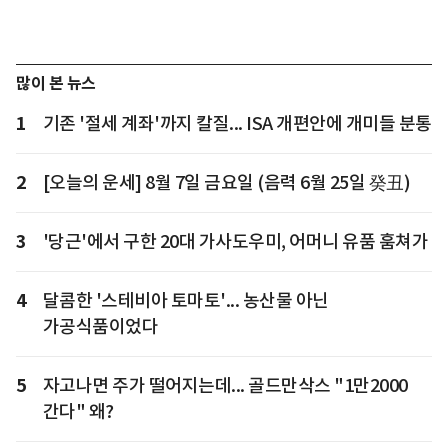
많이 본 뉴스
1
기존 '절세 계좌'까지 칼질... ISA 개편안에 개미들 분통
2
[오늘의 운세] 8월 7일 금요일 (음력 6월 25일 癸丑)
3
'당근'에서 구한 20대 가사도우미, 어머니 유품 훔쳐가
4
달콤한 '스테비아 토마토'... 농산물 아닌
가공식품이었다
5
자고나면 주가 떨어지는데... 골드만삭스 "1만2000
간다" 왜?