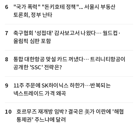
6
"국가 폭력" "돈키호테 정책"... 서울시 부동산
토론회, 정부 난타
7
축구협회 '성접대' 감사보고서 나왔다… 월드컵·
올림픽 심판 포함
8
통합 대한항공 맞설 카드 꺼냈다… 트리니티항공이
공개한 'SSC' 전략은?
9
11주 주문에 SK하이닉스 하한가…반복되는
넥스트레이드 가격 왜곡
10
호르무즈 재개방 임박? 결국은 美가 이란에 '해협
통제권' 주느냐에 달려