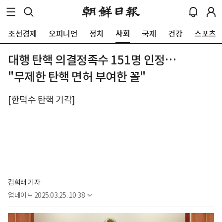
사회
조선경제
오피니언
정치
국제
건강
스포츠
대행 탄핵 의결정족수 151명 인정…
"무제한 탄핵 면허 부여한 꼴"
[한덕수 탄핵 기각]
김희래 기자
업데이트
2025.03.25. 10:38