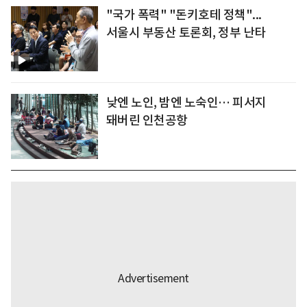
"국가 폭력" "돈키호테 정책"...
서울시 부동산 토론회, 정부 난타
낮엔 노인, 밤엔 노숙인… 피서지
돼버린 인천공항