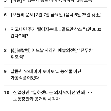
5
[사설] 사법부와 검찰 이어 육사까지 '3종 보복'
6
[오늘의 운세] 8월 7일 금요일 (음력 6월 25일 癸丑)
7
자고나면 주가 떨어지는데... 골드만삭스 "1만2000
간다" 왜?
8
[朝鮮칼럼] 어느날 사라진 예술의전당 '전두환
휘호석'
9
달콤한 '스테비아 토마토'... 농산물 아닌
가공식품이었다
10
산업장관 "일하겠다는 의지 막아선 안 돼"…
노동장관과 공개적 시각차