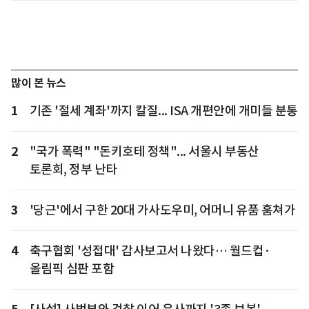
많이 본 뉴스
1
기존 '절세 계좌'까지 칼질... ISA 개편안에 개미들 분통
2
"국가 폭력" "돈키호테 정책"... 서울시 부동산
토론회, 정부 난타
3
'당근'에서 구한 20대 가사도우미, 어머니 유품 훔쳐가
4
축구협회 '성접대' 감사보고서 나왔다… 월드컵·
올림픽 심판 포함