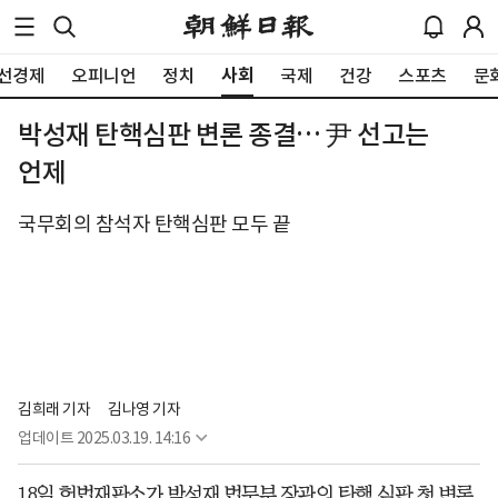
사회
선경제
오피니언
정치
국제
건강
스포츠
문
박성재 탄핵심판 변론 종결… 尹 선고는
언제
국무회의 참석자 탄핵심판 모두 끝
김희래 기자
김나영 기자
업데이트
2025.03.19. 14:16
18일 헌법재판소가 박성재 법무부 장관의 탄핵 심판 첫 변론