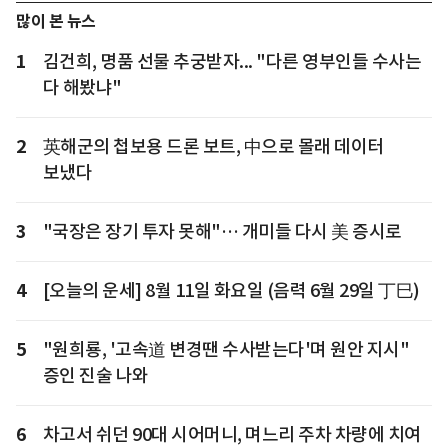
많이 본 뉴스
1
김건희, 명품 선물 추궁받자... "다른 영부인들 수사는
다 해봤냐"
2
英해군의 첩보용 드론 보트, 中으로 몰래 데이터
보냈다
3
"국장은 장기 투자 못해"… 개미들 다시 美 증시로
4
[오늘의 운세] 8월 11일 화요일 (음력 6월 29일 丁巳)
5
"원희룡, '고속道 변경땐 수사받는다'며 원안 지시"
증인 진술 나와
6
차고서 쉬던 90대 시어머니, 며느리 주차 차량에 치여