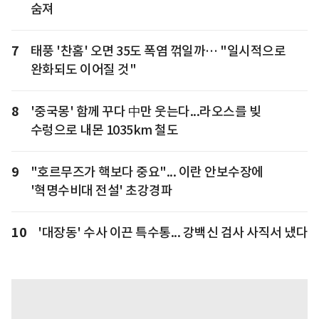
숨져
7
태풍 '찬홈' 오면 35도 폭염 꺾일까… "일시적으로
완화되도 이어질 것"
8
'중국몽' 함께 꾸다 中만 웃는다...라오스를 빚
수렁으로 내몬 1035km 철도
9
"호르무즈가 핵보다 중요"... 이란 안보수장에
'혁명수비대 전설' 초강경파
10
'대장동' 수사 이끈 특수통... 강백신 검사 사직서 냈다