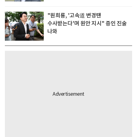
"원희룡, '고속道 변경땐
수사받는다'며 원안 지시" 증인 진술
나와