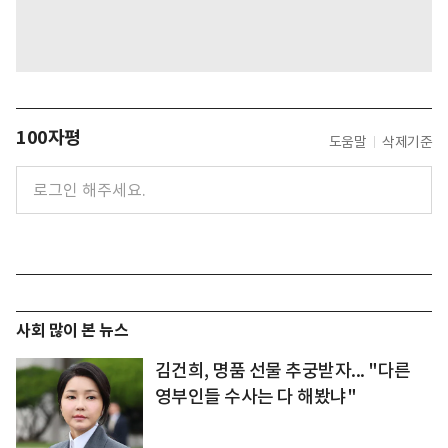
100자평
도움말
삭제기준
사회 많이 본 뉴스
김건희, 명품 선물 추궁받자... "다른
영부인들 수사는 다 해봤냐"