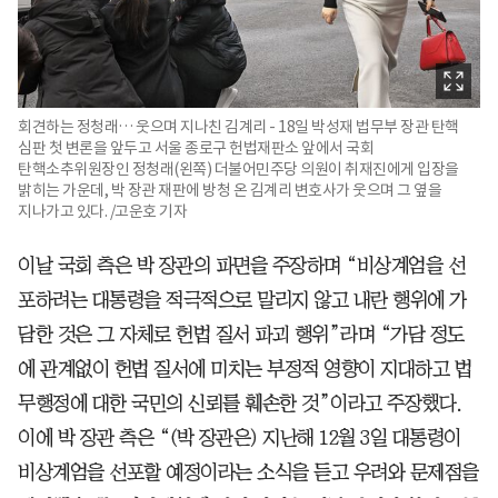
회견하는 정청래… 웃으며 지나친 김계리 - 18일 박성재 법무부 장관 탄핵
심판 첫 변론을 앞두고 서울 종로구 헌법재판소 앞에서 국회
탄핵소추위원장인 정청래(왼쪽) 더불어민주당 의원이 취재진에게 입장을
밝히는 가운데, 박 장관 재판에 방청 온 김계리 변호사가 웃으며 그 옆을
지나가고 있다. /고운호 기자
이날 국회 측은 박 장관의 파면을 주장하며 “비상계엄을 선
포하려는 대통령을 적극적으로 말리지 않고 내란 행위에 가
담한 것은 그 자체로 헌법 질서 파괴 행위”라며 “가담 정도
에 관계없이 헌법 질서에 미치는 부정적 영향이 지대하고 법
무행정에 대한 국민의 신뢰를 훼손한 것”이라고 주장했다.
이에 박 장관 측은 “(박 장관은) 지난해 12월 3일 대통령이
비상계엄을 선포할 예정이라는 소식을 듣고 우려와 문제점을