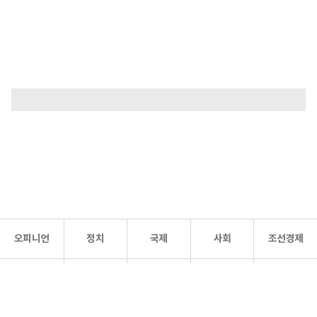
오피니언
정치
국제
사회
조선경제
문화·
조선
스포츠
건강
조선몰
연예
리더스