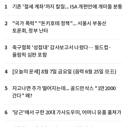
1
기존 '절세 계좌'까지 칼질... ISA 개편안에 개미들 분통
2
"국가 폭력" "돈키호테 정책"... 서울시 부동산
토론회, 정부 난타
3
축구협회 '성접대' 감사보고서 나왔다… 월드컵·
올림픽 심판 포함
4
[오늘의 운세] 8월 7일 금요일 (음력 6월 25일 癸丑)
5
자고나면 주가 떨어지는데... 골드만삭스 "1만2000
간다" 왜?
6
'당근'에서 구한 20대 가사도우미, 어머니 유품 훔쳐가