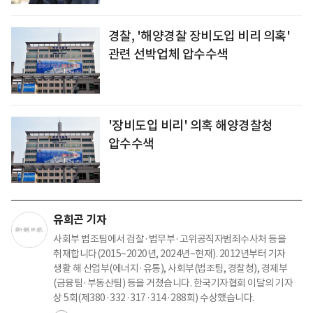
경찰, '해양경찰 장비도입 비리 의혹'
관련 선박업체 압수수색
'장비도입 비리' 의혹 해양경찰청
압수수색
유희곤 기자
사회부 법조팀에서 검찰·법무부·고위공직자범죄수사처 등을
취재합니다(2015~2020년, 2024년~현재). 2012년부터 기자
생활 해 산업부(에너지·유통), 사회부(법조팀, 경찰청), 경제부
(금융팀·부동산팀) 등을 거쳤습니다. 한국기자협회 이달의 기자
상 5회(제380·332·317·314·288회) 수상했습니다.