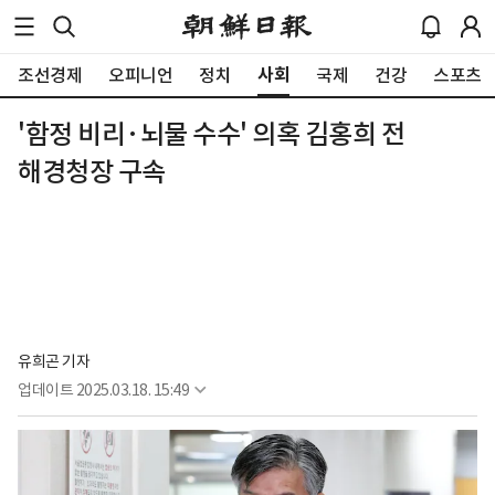
사회
조선경제
오피니언
정치
국제
건강
스포츠
'함정 비리·뇌물 수수' 의혹 김홍희 전
해경청장 구속
유희곤 기자
업데이트
2025.03.18. 15:49