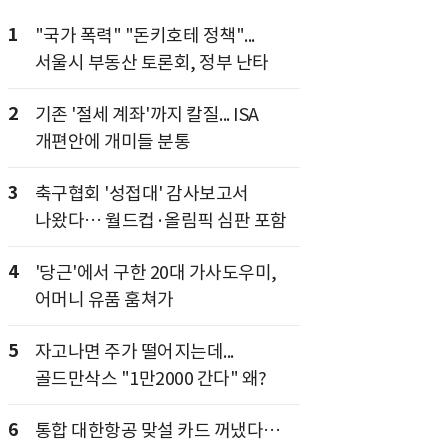
1
"국가 폭력" "돈키호테 정책"...
서울시 부동산 토론회, 정부 난타
2
기존 '절세 계좌'까지 칼질... ISA
개편안에 개미들 분통
3
축구협회 '성접대' 감사보고서
나왔다… 월드컵·올림픽 심판 포함
4
'당근'에서 구한 20대 가사도우미,
어머니 유품 훔쳐가
5
자고나면 주가 떨어지는데...
골드만삭스 "1만2000 간다" 왜?
6
통합 대한항공 맞설 카드 꺼냈다…