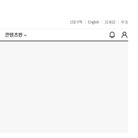
신문구독
|
English
|
日本語
|
中文
콘텐츠판