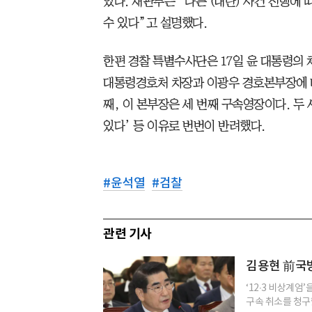
있다. 재판부는 “다른 (내란) 사건 진행에
수 있다”고 설명했다.
한편 경찰 특별수사단은 17일 윤 대통령의 
대통령경호처 차장과 이광우 경호본부장에 대
째, 이 본부장은 세 번째 구속영장이다. 두
있다’ 등 이유로 번번이 반려했다.
#
윤석열
#
검찰
관련 기사
김용현 前국방
‘12‧3 비상계엄
구속 취소를 청구했