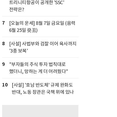
트리니티항공이 공개한 'SSC'
전략은?
7
[오늘의 운세] 8월 7일 금요일 (음력
6월 25일 癸丑)
8
[사설] 사법부와 검찰 이어 육사까지
'3종 보복'
9
"부자들의 주식 투자 법칙대로
했더니, 망하는 게 더 어려웠다"
10
[사설] '호남 반도체' 규제 완화도
반대, 노동 장관은 국책 위에 있나