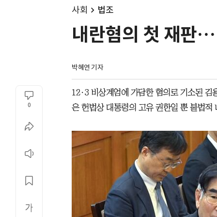
사회
법조
내란혐의 첫 재판…
박혜연 기자
12·3 비상계엄에 가담한 혐의로 기소된 김
0
은 헌법상 대통령의 고유 권한일 뿐 불법적