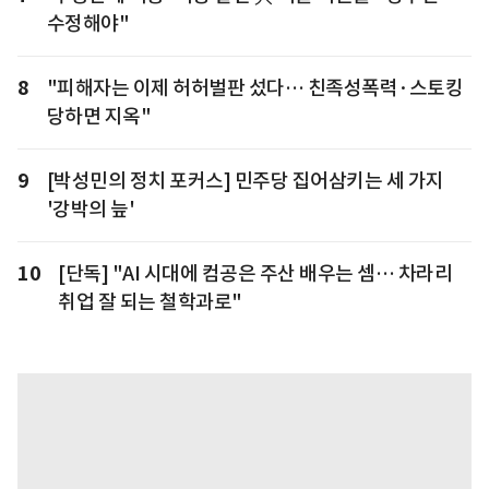
수정해야"
8
"피해자는 이제 허허벌판 섰다… 친족성폭력·스토킹
당하면 지옥"
9
[박성민의 정치 포커스] 민주당 집어삼키는 세 가지
'강박의 늪'
10
[단독] "AI 시대에 컴공은 주산 배우는 셈… 차라리
취업 잘 되는 철학과로"