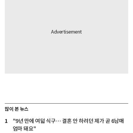
많이 본 뉴스
1
"9년 만에 여덟 식구… 결혼 안 하려던 제가 곧 6남매
엄마 돼요"