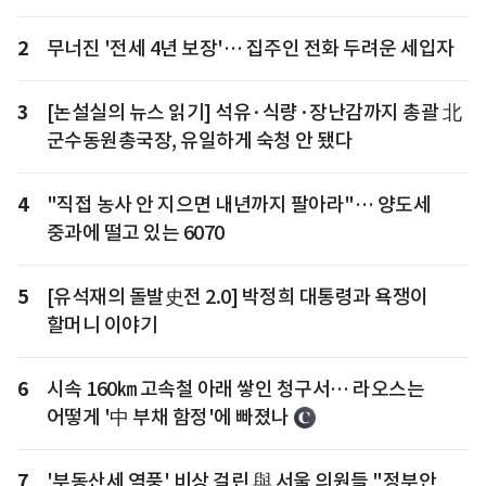
2
무너진 '전세 4년 보장'… 집주인 전화 두려운 세입자
3
[논설실의 뉴스 읽기] 석유·식량·장난감까지 총괄 北
군수동원총국장, 유일하게 숙청 안 됐다
4
"직접 농사 안 지으면 내년까지 팔아라"… 양도세
중과에 떨고 있는 6070
5
[유석재의 돌발史전 2.0] 박정희 대통령과 욕쟁이
할머니 이야기
6
시속 160㎞ 고속철 아래 쌓인 청구서… 라오스는
어떻게 '中 부채 함정'에 빠졌나
7
'부동산세 역풍' 비상 걸린 與 서울 의원들 "정부안