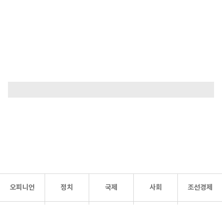
오피니언
정치
국제
사회
조선경제
문화·
조선
스포츠
건강
조선몰
연예
리더스