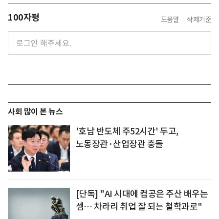
100자평
도움말
삭제기준
사회 많이 본 뉴스
'호남 반도체 주52시간' 두고,
노동장관·산업장관 충돌
[단독] "AI 시대에 컴공은 주산 배우는
셈… 차라리 취업 잘 되는 철학과로"