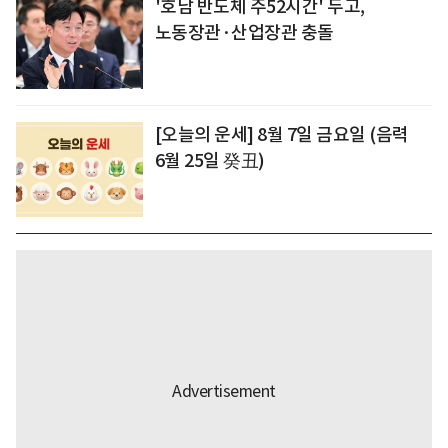
'호남 반도체 주52시간' 두고,
노동장관·산업장관 충돌
[오늘의 운세] 8월 7일 금요일 (음력
6월 25일 癸丑)