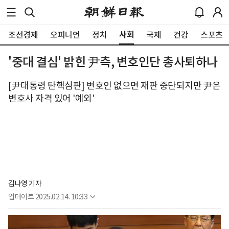
사회
조선경제
오피니언
정치
국제
건강
스포츠
'중대 결심' 밝힌 尹측, 변호인단 총사퇴하나
[尹대통령 탄핵심판] 변호인 없으면 재판 중단되지만 尹은
변호사 자격 있어 '예외'
김나영 기자
업데이트
2025.02.14. 10:33