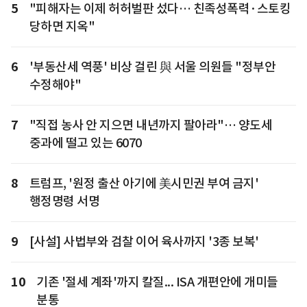
5
"피해자는 이제 허허벌판 섰다… 친족성폭력·스토킹
당하면 지옥"
6
'부동산세 역풍' 비상 걸린 與 서울 의원들 "정부안
수정해야"
7
"직접 농사 안 지으면 내년까지 팔아라"… 양도세
중과에 떨고 있는 6070
8
트럼프, '원정 출산 아기에 美시민권 부여 금지'
행정명령 서명
9
[사설] 사법부와 검찰 이어 육사까지 '3종 보복'
10
기존 '절세 계좌'까지 칼질... ISA 개편안에 개미들
분통