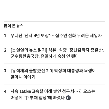
많이 본 뉴스
1
무너진 '전세 4년 보장'… 집주인 전화 두려운 세입자
2
[논설실의 뉴스 읽기] 석유·식량·장난감까지 총괄 北
군수동원총국장, 유일하게 숙청 안 됐다
3
[유석재의 돌발史전 2.0] 박정희 대통령과 욕쟁이
할머니 이야기
4
시속 160㎞ 고속철 아래 쌓인 청구서… 라오스는
어떻게 '中 부채 함정'에 빠졌나