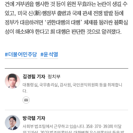
건에 거부권을 행사한 것 등이 원천 무효라는 논란이 생길 수
있고, 미국 신(新)행정부 출범과 국제 관세 전쟁 발발 등에
정부가 대응하려면 ‘권한대행의 대행’ 체제를 둘러싼 불확실
성이 해소돼야 한다고 최 대행은 판단한 것으로 알려졌다.
#
더불어민주당
#
윤석열
김경필 기자
정치부
대통령실, 국무총리실, 감사원, 국민권익위원회 등을 취재합니
다.
방극렬 기자
사회부 법조팀에서 근무하고 있습니다. 358·370·393회 이달
의 기자상, 2023 법조언론인상, 대한변협 우수언론인상 등을 받