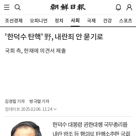
사회
조선경제
오피니언
정치
국제
건강
스포츠
'한덕수 탄핵' 野, 내란죄 안 묻기로
국회 측, 헌재에 의견서 제출
김경필 기자
방극렬 기자
업데이트
2025.02.06. 11:24
한덕수 대통령 권한대행 국무총리를
내란 방조 등 혐의로 탄핵소추한 국회