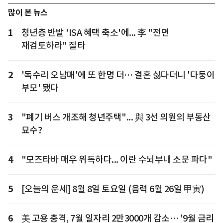
많이 본 뉴스
1
청년층 반발 'ISA 혜택 축소'에... 李 "전면
재검토하라" 질타
2
'독수리 오남매'에 또 한명 더… 결혼 싫다더니 '다둥이
부모' 됐다
3
"폐기 버스 개조해 청년주택"... 與 3선 의원의 부동산
묘수?
4
"모즈타바 매우 위독하다... 이란 수뇌부내 소문 파다"
5
[오늘의 운세] 8월 8일 토요일 (음력 6월 26일 甲寅)
6
美 고용 충격, 7월 일자리 2만3000개 감소… '9월 금리