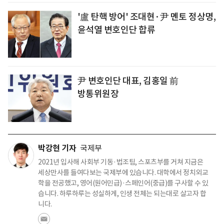
'盧 탄핵 방어' 조대현·尹 멘토 정상명,
윤석열 변호인단 합류
尹 변호인단 대표, 김홍일 前
방통위원장
박강현 기자
국제부
2021년 입사해 사회부 기동·법조팀, 스포츠부를 거쳐 지금은
세상만사를 들여다보는 국제부에 있습니다. 대학에서 정치외교
학을 전공했고, 영어(원어민급)·스페인어(중급)를 구사할 수 있
습니다. 하루하루는 성실하게, 인생 전체는 되는대로 살고자 합
니다.