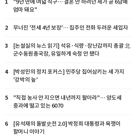
1
"9년 만에 여덟 식구… 결혼 안 하려던 제가 곧 6남매
엄마 돼요"
2
무너진 '전세 4년 보장'… 집주인 전화 두려운 세입자
3
[논설실의 뉴스 읽기] 석유·식량·장난감까지 총괄 北
군수동원총국장, 유일하게 숙청 안 됐다
4
[박성민의 정치 포커스] 민주당 집어삼키는 세 가지
'강박의 늪'
5
"직접 농사 안 지으면 내년까지 팔아라"… 양도세
중과에 떨고 있는 6070
6
[유석재의 돌발史전 2.0] 박정희 대통령과 욕쟁이
할머니 이야기