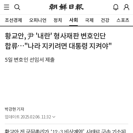
사회
조선경제
오피니언
정치
국제
건강
스포츠
황교안, 尹 '내란' 형사재판 변호인단
합류…"나라 지키려면 대통령 지켜야"
5일 변호인 선임서 제출
박강현 기자
업데이트
2025.02.06. 11:32
황교안 전 국무총리가 ‘12·3 비상계엄’ 사태로 구속 기소된