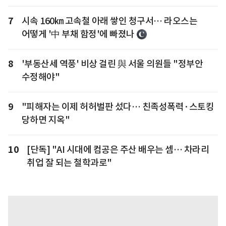
7
시속 160㎞ 고속철 아래 쌓인 청구서… 라오스는
어떻게 '中 부채 함정'에 빠졌나
8
'부동산세 역풍' 비상 걸린 與 서울 의원들 "정부안
수정해야"
9
"피해자는 이제 허허벌판 섰다… 친족성폭력·스토킹
당하면 지옥"
10
[단독] "AI 시대에 컴공은 주산 배우는 셈… 차라리
취업 잘 되는 철학과로"