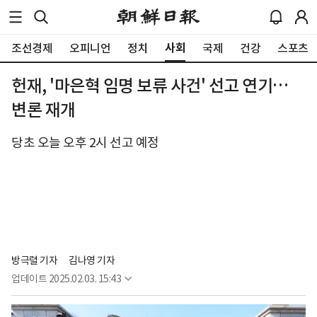
사회
조선경제
오피니언
정치
국제
건강
스포츠
헌재, '마은혁 임명 보류 사건' 선고 연기…
변론 재개
당초 오늘 오후 2시 선고 예정
방극렬 기자
김나영 기자
업데이트
2025.02.03. 15:43