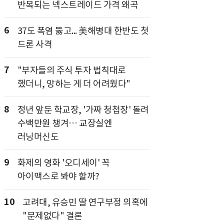
반복되는 넥스트레이드 가격 왜곡
6
37도 폭염 뚫고... 美해병대 한반도 첫
드론 사격
7
"부자들의 주식 투자 법칙대로
했더니, 망하는 게 더 어려웠다"
8
정년 앞둔 학교장, '가짜 청첩장' 돌려
수백만원 챙겨… 교장실엔
러닝머신도
9
화제의 영화 '오디세이' 꼭
아이맥스로 봐야 할까?
10
고려대, 유승민 딸 연구부정 의혹에
"문제없다" 결론