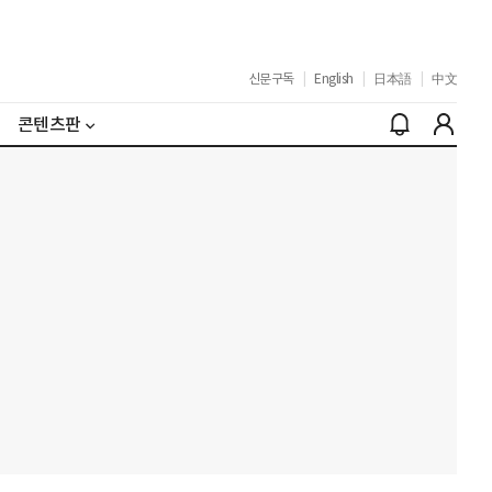
신문구독
|
English
|
日本語
|
中文
콘텐츠판