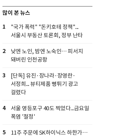
많이 본 뉴스
1
"국가 폭력" "돈키호테 정책"...
서울시 부동산 토론회, 정부 난타
2
낮엔 노인, 밤엔 노숙인… 피서지
돼버린 인천공항
3
[단독] 유진·장나라·장영란·
서정희... 뷰티제품 뻥튀기 광고
걸렸다
4
서울 영등포구 40도 찍었다...금요일
폭염 '절정'
5
11주 주문에 SK하이닉스 하한가…