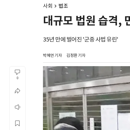
사회
법조
대규모 법원 습격, 
35년 만에 벌어진 '군중 사법 유린'
박혜연 기자
김정환 기자
0