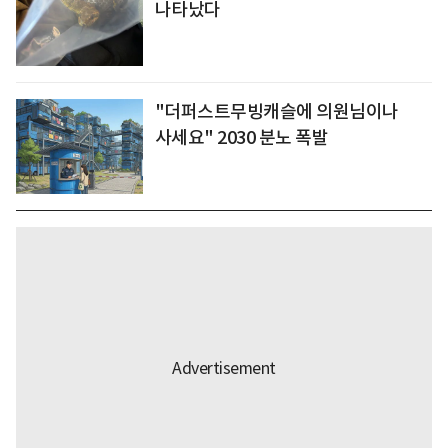
나타났다
"더퍼스트무빙캐슬에 의원님이나
사세요" 2030 분노 폭발