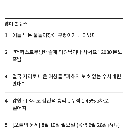
많이 본 뉴스
1
애들 노는 물놀이장에 구렁이가 나타났다
2
"더퍼스트무빙캐슬에 의원님이나 사세요" 2030 분노
폭발
3
결국 거리로 나온 여성들 "피해자 보호 없는 수사개편
반대"
4
강원·TK서도 김민석 승리... 누적 1.45%p차로
벌어져
5
[오늘의 운세] 8월 10일 월요일 (음력 6월 28일 丙辰)