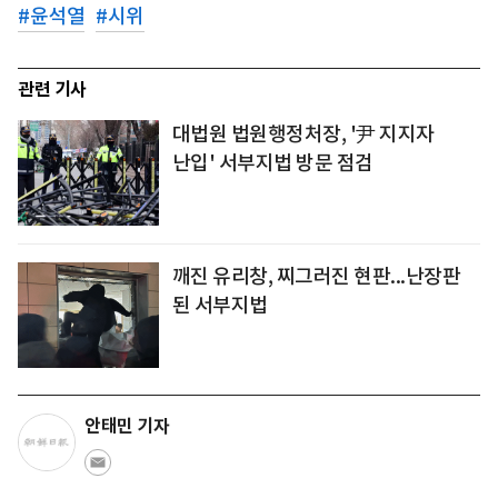
#
윤석열
#
시위
관련 기사
대법원 법원행정처장, '尹 지지자
난입' 서부지법 방문 점검
깨진 유리창, 찌그러진 현판...난장판
된 서부지법
안태민 기자