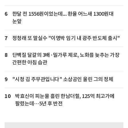
6
한달 전 1556원이었는데... 환율 어느새 1300원대
눈앞
7
정청래 또 말실수 "이명박 임기 내 광주 반도체 출시"
8
단백질 달걀의 3배·밀가루 제로, 노화를 늦추는 가장
간편한 아침 습관
9
"시청 김 주무관입니다" 소상공인 울린 그의 정체
10
박효신이 피눈물 흘린 한남더힐, 125억 최고가에
팔렸는데…5년 후 반전