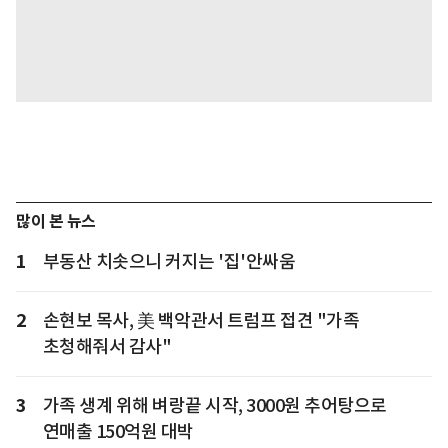
많이 본 뉴스
1
부동산 치솟으니 커지는 '집'안싸움
2
손현보 목사, 美 백악관서 트럼프 접견 "가족
초청해줘서 감사"
3
가족 생계 위해 벼랑끝 시작, 3000원 추어탕으로
연매출 150억원 대박