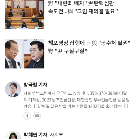
野 "내란죄 빼자" 尹탄핵심판
속도전...與 "그럼 재의결 필요"
체포영장 집행에… 與 "공수처 월권"
野 "尹 구질구질"
방극렬 기자
사회부 법조팀에서 근무하고 있습니다. 358·370·393회 이달
의 기자상, 2023 법조언론인상, 대한변협 우수언론인상 등을 받
았습니다. '매일 같은 밥을 먹는 사람들'(2022)을 출간했습니다.
박혜연 기자
사회부