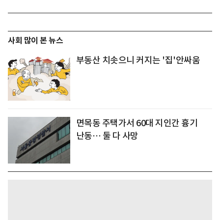
사회 많이 본 뉴스
부동산 치솟으니 커지는 '집'안싸움
면목동 주택가서 60대 지인간 흉기
난동… 둘 다 사망