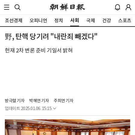
사회
조선경제
오피니언
정치
국제
건강
스포츠
野, 탄핵 당기려 "내란죄 빼겠다"
헌재 2차 변론 준비 기일서 밝혀
방극렬 기자
박혜연 기자
주희연 기자
업데이트
2025.01.06. 15:15