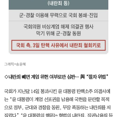
그래픽=송윤혜
◇내란죄 빼면 계엄 위헌 여부로만 심판… 與 “절차 위법”
국회가 지난달 14일 통과시킨 윤 대통령 탄핵소추 의결서에
는 “윤 대통령이 계엄 선포권을 남용해 국헌을 문란할 목적
으로 정부, 군대와 경찰을 동원, 무장 폭동하는 내란죄를 저
질렀다” “윤 대통령의 행위는 형법의 내란죄, 직권남용죄 등