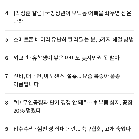
4
[박정훈 칼럼] 국방장관이 모택동 어록을 좌우명 삼은
나라
5
스마트폰 배터리 유난히 빨리 닳는 분, 5가지 해결 방법
6
외교관·유학생이 낳은 아이도 美시민권 못 받아
7
신비, 대극천, 이노센스, 설홍... 요즘 복숭아 품종
이름입니다
8
"中 무인공장과 단가 경쟁 안 돼"… 車부품 성지, 공장
20% 멈췄다
9
압수수색·심판 성 접대 논란... 축구협회, 고개 숙였다