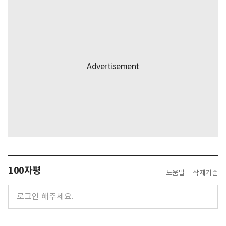
100자평
도움말
삭제기준