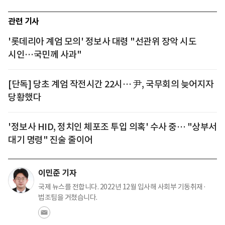
관련 기사
'롯데리아 계엄 모의' 정보사 대령 "선관위 장악 시도
시인…국민께 사과"
[단독] 당초 계엄 작전시간 22시… 尹, 국무회의 늦어지자
당황했다
'정보사 HID, 정치인 체포조 투입 의혹' 수사 중… "상부서
대기 명령" 진술 줄이어
이민준 기자
국제 뉴스를 전합니다. 2022년 12월 입사해 사회부 기동취재·
법조팀을 거쳤습니다.