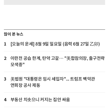
많이 본 뉴스
1
[오늘의 운세] 8월 9일 일요일 (음력 6월 27일 乙卯)
2
이란전 공습 한계, 탄약 고갈… "美합참의장, 출구전략
모색중"
3
美법원 "대통령은 임시 세입자"... 트럼프 백악관
연회장 공사 제동
4
부동산 치솟으니 커지는 집안 싸움