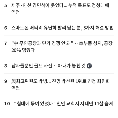
5
제주·인천 김민석이 웃었다... 누적 득표도 정청래에
역전
6
스마트폰 배터리 유난히 빨리 닳는 분, 5가지 해결 방법
7
"中 무인공장과 단가 경쟁 안 돼"… 車부품 성지, 공장
20% 멈췄다
8
남자들뿐인 골프 사진… 아내가 놓친 것
9
與최고위원도 박빙... 친명 박선원 1위로 친청 최민희
역전
10
"침대에 묶여 있었다" 천안 교회서 지내던 11살 숨져