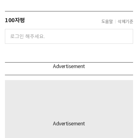
100자평
도움말
삭제기준