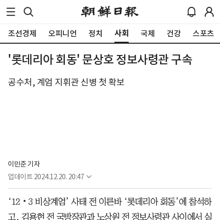
사회
조선경제
오피니언
정치
국제
건강
스포츠
'롯데리아 회동' 문상호 정보사령관 구속
공수처, 계엄 지휘관 신병 첫 확보
이민준 기자
업데이트
2024.12.20. 20:47
‘12‧3 비상계엄’ 사태 전 이른바 ‘롯데리아 회동’에 참석하
고, 김용현 전 국방장관과 노상원 전 정보사령관 사이에서 실