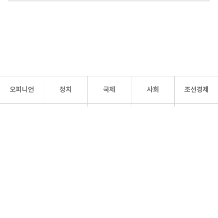
오피니언
정치
국제
사회
조선경제
문화·
조선
스포츠
건강
조선몰
연예
리더스
조선일보 공식 SNS
개인정보처리방침
사이트맵
Copyright 조선일보 All rights reserved. 무단 전재 및 재배포 금지.