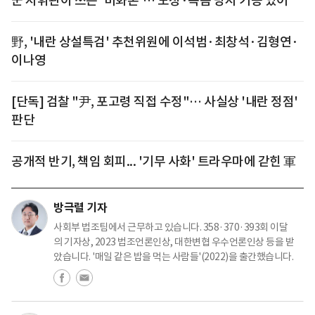
군 지휘관이 쓰는 '비화폰'… 도청·녹음 방지 기능 있어
野, '내란 상설특검' 추천위원에 이석범·최창석·김형연·
이나영
[단독] 검찰 "尹, 포고령 직접 수정"… 사실상 '내란 정점'
판단
공개적 반기, 책임 회피... '기무 사화' 트라우마에 갇힌 軍
방극렬 기자
사회부 법조팀에서 근무하고 있습니다. 358·370·393회 이달
의 기자상, 2023 법조언론인상, 대한변협 우수언론인상 등을 받
았습니다. '매일 같은 밥을 먹는 사람들'(2022)을 출간했습니다.