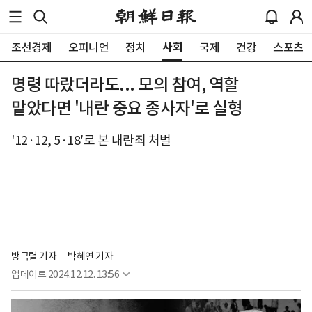
사회
조선경제
오피니언
정치
국제
건강
스포츠
명령 따랐더라도... 모의 참여, 역할
맡았다면 '내란 중요 종사자'로 실형
'12·12, 5·18′로 본 내란죄 처벌
방극렬 기자
박혜연 기자
업데이트
2024.12.12. 13:56