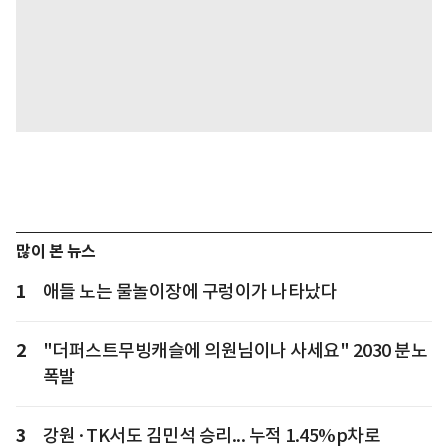
많이 본 뉴스
1
애들 노는 물놀이장에 구렁이가 나타났다
2
"더퍼스트무빙캐슬에 의원님이나 사세요" 2030 분노
폭발
3
강원·TK서도 김민석 승리... 누적 1.45%p차로