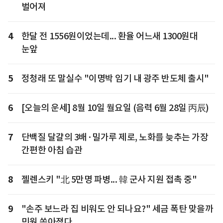
벌어져
4
한달 전 1556원이었는데... 환율 어느새 1300원대
눈앞
5
정청래 또 말실수 "이명박 임기 내 광주 반도체 출시"
6
[오늘의 운세] 8월 10일 월요일 (음력 6월 28일 丙辰)
7
단백질 달걀의 3배·밀가루 제로, 노화를 늦추는 가장
간편한 아침 습관
8
젤렌스키 "北 5만명 파병... 韓 군사 지원 접촉 중"
9
"손주 보느라 집 비워도 안 되나요?" 세금 폭탄 맞을까
민원 쏟아졌다