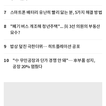
7
스마트폰 배터리 유난히 빨리 닳는 분, 5가지 해결 방법
8
"폐기 버스 개조해 청년주택"... 與 3선 의원의 부동산
묘수?
9
밥상 덮친 극한더위… 히트플레이션 공포
10
"中 무인공장과 단가 경쟁 안 돼"… 車부품 성지,
공장 20% 멈췄다