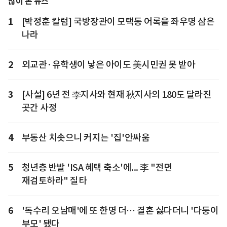
많이 본 뉴스
1
[박정훈 칼럼] 국방장관이 모택동 어록을 좌우명 삼은
나라
2
외교관·유학생이 낳은 아이도 美시민권 못 받아
3
[사설] 6년 전 李지사와 현재 秋지사의 180도 달라진
곳간 사정
4
부동산 치솟으니 커지는 '집'안싸움
5
청년층 반발 'ISA 혜택 축소'에... 李 "전면
재검토하라" 질타
6
'독수리 오남매'에 또 한명 더… 결혼 싫다더니 '다둥이
부모' 됐다