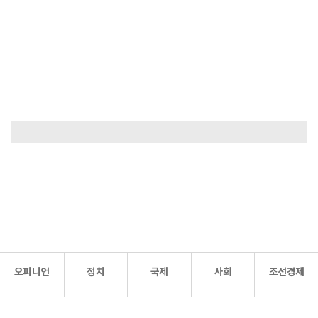
오피니언
정치
국제
사회
조선경제
문화·
조선
스포츠
건강
조선몰