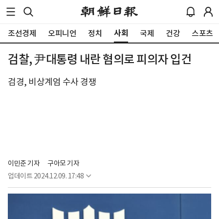
사회
조선경제
오피니언
정치
국제
건강
스포츠
검찰, 尹대통령 내란 혐의로 피의자 입건
검경, 비상계엄 수사 경쟁
이민준 기자
구아모 기자
업데이트
2024.12.09. 17:48