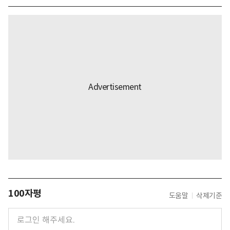
100자평
도움말
삭제기준