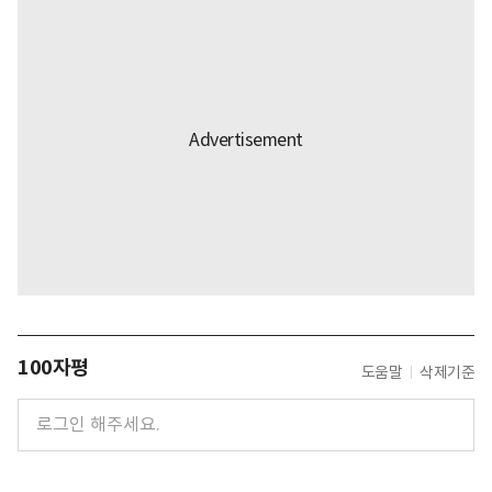
100자평
도움말
삭제기준