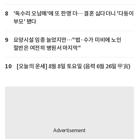
8
'독수리 오남매'에 또 한명 더… 결혼 싫다더니 '다둥이
부모' 됐다
9
요양시설 임종 늘었지만…"법·수가 미비에 노인
절반은 여전히 병원서 마지막"
10
[오늘의 운세] 8월 8일 토요일 (음력 6월 26일 甲寅)