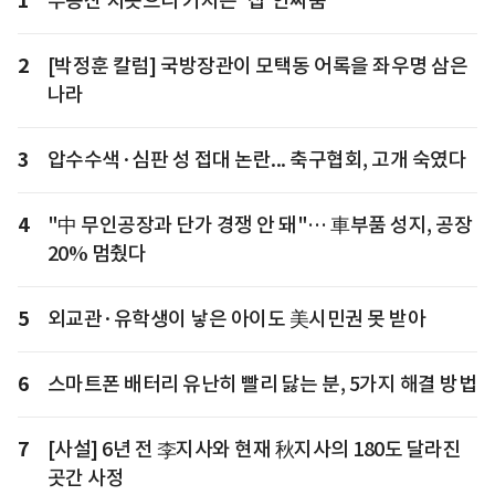
1
부동산 치솟으니 커지는 '집'안싸움
2
[박정훈 칼럼] 국방장관이 모택동 어록을 좌우명 삼은
나라
3
압수수색·심판 성 접대 논란... 축구협회, 고개 숙였다
4
"中 무인공장과 단가 경쟁 안 돼"… 車부품 성지, 공장
20% 멈췄다
5
외교관·유학생이 낳은 아이도 美시민권 못 받아
6
스마트폰 배터리 유난히 빨리 닳는 분, 5가지 해결 방법
7
[사설] 6년 전 李지사와 현재 秋지사의 180도 달라진
곳간 사정