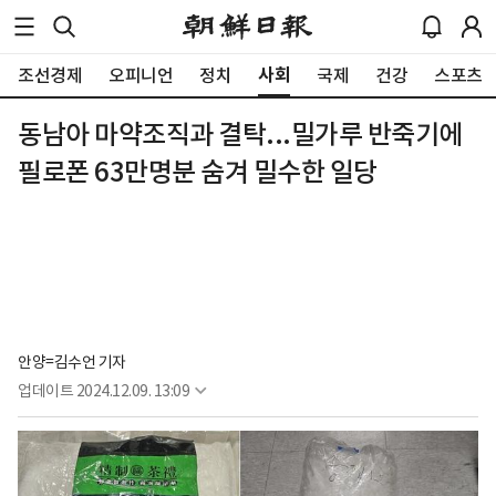
사회
조선경제
오피니언
정치
국제
건강
스포츠
동남아 마약조직과 결탁...밀가루 반죽기에
필로폰 63만명분 숨겨 밀수한 일당
안양=김수언 기자
업데이트
2024.12.09. 13:09