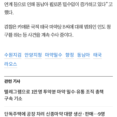
연계 등으로 인해 동남아 필로폰 밀수입이 증가하고 있다”고
했다.
검찰은 카메룬 국적 태국 마약상 B씨에 대해 범죄인 인도 청
구를 하는 등 사건을 계속 수사 중이다.
수원지검
안양지청
마약밀수
향정
동남아
태국
라오스
관련 기사
텔레그램으로 1만명 투약분 마약 밀수‧유통 조직 총책
구속 기소
단독주택에 공장 차려 신종마약 대량 생산·판매…9명