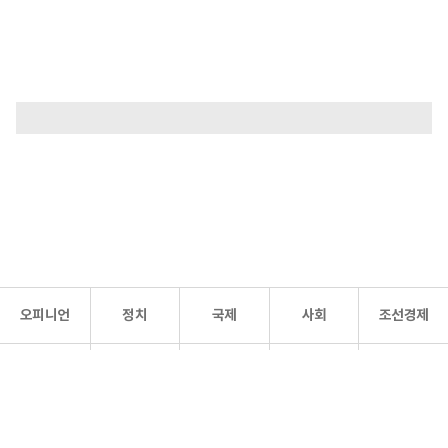
오피니언
정치
국제
사회
조선경제
문화·
조선
스포츠
건강
조선몰
연예
리더스
조선일보 공식 SNS