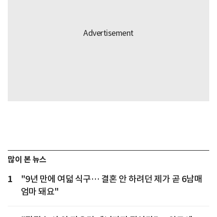
많이 본 뉴스
1
"9년 만에 여덟 식구… 결혼 안 하려던 제가 곧 6남매
엄마 돼요"