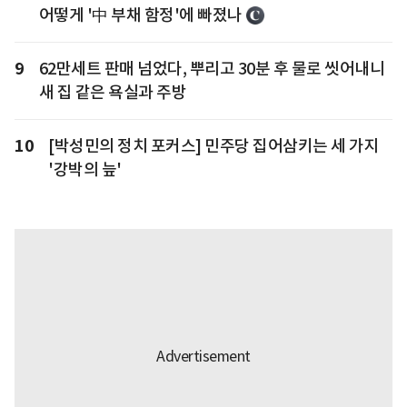
어떻게 '中 부채 함정'에 빠졌나
9
62만세트 판매 넘었다, 뿌리고 30분 후 물로 씻어내니
새 집 같은 욕실과 주방
10
[박성민의 정치 포커스] 민주당 집어삼키는 세 가지
'강박의 늪'