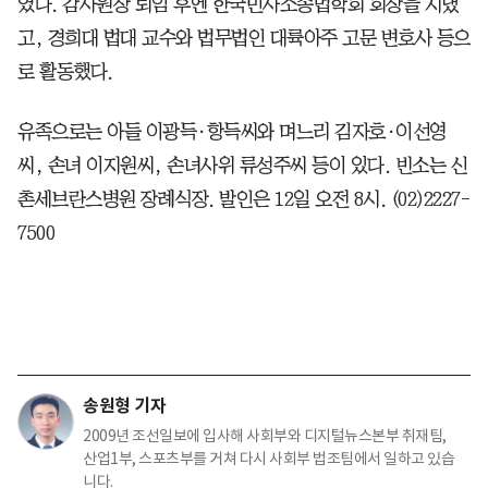
였다. 감사원장 퇴임 후엔 한국민사소송법학회 회장을 지냈
고, 경희대 법대 교수와 법무법인 대륙아주 고문 변호사 등으
로 활동했다.
유족으로는 아들 이광득·항득씨와 며느리 김자호·이선영
씨, 손녀 이지원씨, 손녀사위 류성주씨 등이 있다. 빈소는 신
촌세브란스병원 장례식장. 발인은 12일 오전 8시. (02)2227-
7500
송원형 기자
2009년 조선일보에 입사해 사회부와 디지털뉴스본부 취재팀,
산업1부, 스포츠부를 거쳐 다시 사회부 법조팀에서 일하고 있습
니다.