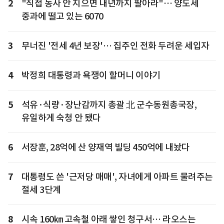
2
"직접 농사 안 지으면 내년까지 팔아라"… 양도세
중과에 떨고 있는 6070
3
무너진 '전세 4년 보장'… 집주인 전화 두려운 세입자
4
박정희 대통령과 욕쟁이 할머니 이야기
5
석유·식량·장난감까지 총괄 北 군수동원총국장,
유일하게 숙청 안 됐다
6
서장훈, 28억에 산 양재역 빌딩 450억에 내놨다
7
대통령도 쓴 '근저당 매매', 자녀에게 아파트 물려주는
절세 3단계
8
시속 160㎞ 고속철 아래 쌓인 청구서… 라오스는