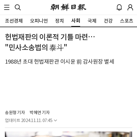
사회
조선경제
오피니언
정치
국제
건강
스포츠
헌법재판의 이론적 기틀 마련…
"민사소송법의 泰斗"
1988년 초대 헌법재판관 이시윤 前 감사원장 별세
송원형 기자
박혜연 기자
업데이트
2024.11.11. 07:45