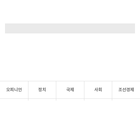
오피니언
정치
국제
사회
조선경제
문화·
조선
스포츠
건강
조선몰
연예
리더스
조선일보 공식 SNS