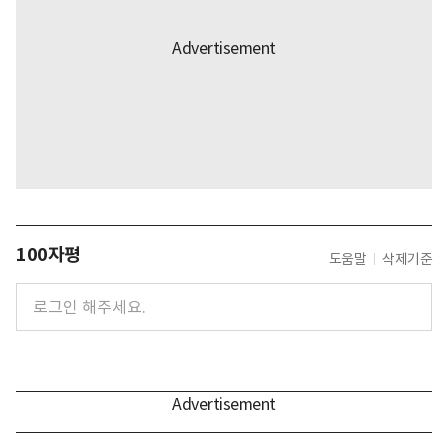
100자평
도움말
삭제기준