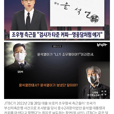
JTBC가 2022년 2월 28일 대출 브로커 조우형씨 측근들이 ‘조씨가
부산저축은행 사건으로 조사받을 당시 중수2과장이었던 윤석열 대통령과
커피를 마셨다고 말했다’는 취지로 보도하는 장면(위 사진). JTBC는 같은 달