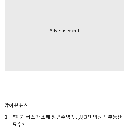
많이 본 뉴스
1
"폐기 버스 개조해 청년주택"... 與 3선 의원의 부동산
묘수?