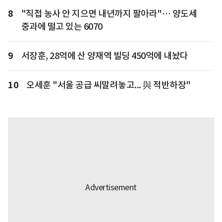
8
"직접 농사 안 지으면 내년까지 팔아라"… 양도세
중과에 떨고 있는 6070
9
서장훈, 28억에 산 양재역 빌딩 450억에 내놨다
10
오세훈 "서울 공급 씨말려놓고... 與 적반하장"