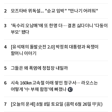
2
모즈타바 위독설... "순교 임박" "만나기 어려워"
3
'독수리 오남매'에 또 한명 더… 결혼 싫다더니 '다둥이
부모' 됐다
4
[유석재의 돌발史전 2.0] 박정희 대통령과 욕쟁이
할머니 이야기
5
그들은 왜 폭염에 청첩장 내밀까
6
시속 160㎞ 고속철 아래 쌓인 청구서… 라오스는
어떻게 '中 부채 함정'에 빠졌나
7
[오늘의 운세] 8월 8일 토요일 (음력 6월 26일 甲寅)