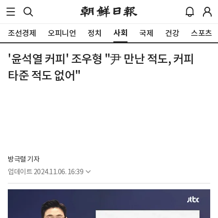
사회
조선경제
오피니언
정치
국제
건강
스포츠
'윤석열 커피' 조우형 "尹 만난 적도, 커피
타준 적도 없어"
방극렬 기자
업데이트
2024.11.06. 16:39