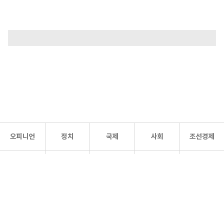
오피니언
정치
국제
사회
조선경제
문화·
조선
스포츠
건강
조선몰
연예
리더스
조선일보 공식 SNS