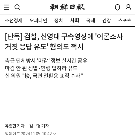
사회
조선경제
오피니언
정치
국제
건강
스포츠
[단독] 검찰, 신영대 구속영장에 '여론조사
거짓 응답 유도' 혐의도 적시
측근 단체방서 '마감' 정보 실시간 공유
마감 안 된 성별·연령 답하라 유도
신 의원 "檢, 국면 전환용 표적 수사"
유종헌 기자
김보경 기자
업데이트
2024.11.05. 10:42