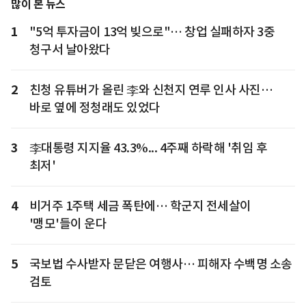
많이 본 뉴스
1
"5억 투자금이 13억 빚으로"… 창업 실패하자 3중
청구서 날아왔다
2
친청 유튜버가 올린 李와 신천지 연루 인사 사진…
바로 옆에 정청래도 있었다
3
李대통령 지지율 43.3%... 4주째 하락해 '취임 후
최저'
4
비거주 1주택 세금 폭탄에… 학군지 전세살이
'맹모'들이 운다
5
국보법 수사받자 문닫은 여행사… 피해자 수백명 소송
검토