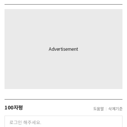
100자평
도움말
삭제기준