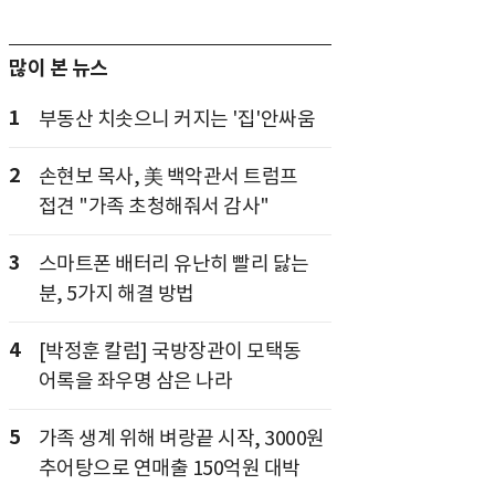
많이 본 뉴스
1
부동산 치솟으니 커지는 '집'안싸움
2
손현보 목사, 美 백악관서 트럼프
접견 "가족 초청해줘서 감사"
3
스마트폰 배터리 유난히 빨리 닳는
분, 5가지 해결 방법
4
[박정훈 칼럼] 국방장관이 모택동
어록을 좌우명 삼은 나라
5
가족 생계 위해 벼랑끝 시작, 3000원
추어탕으로 연매출 150억원 대박