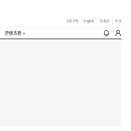
신문구독
|
English
|
日本語
|
中文
콘텐츠판