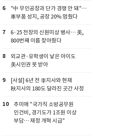
6
"中 무인공장과 단가 경쟁 안 돼"…
車부품 성지, 공장 20% 멈췄다
7
6·25 전장의 신원미상 병사… 美,
800번째 이름 찾아줬다
8
외교관·유학생이 낳은 아이도
美시민권 못 받아
9
[사설] 6년 전 李지사와 현재
秋지사의 180도 달라진 곳간 사정
10
추미애 "국가직 소방공무원
인건비, 경기도가 1조원 이상
부담… 재정 개혁 시급"