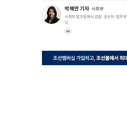
박혜연 기자
사회부
사회부 법조팀에서 검찰·공수처·법무부를
다.