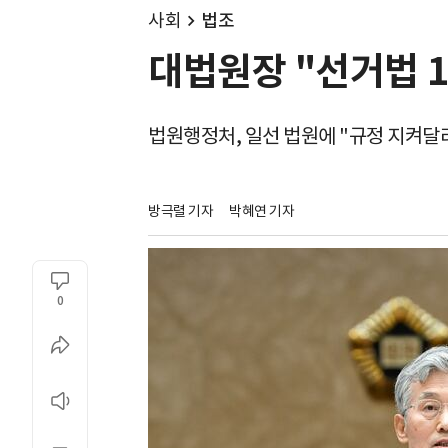
사회
법조
대법원장 "선거법 1
법원행정처, 일선 법원에 "규정 지켜달
방극렬 기자
박혜연 기자
0