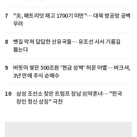
7
"美, 패트리엇 재고 1700기 미만"… 대북 방공망 공백
우려
8
뱃길 막혀 답답한 산유국들… 유조선 사서 기름길
뚫는다
9
버핏이 쌓은 500조원 '현금 성벽' 허문 아벨… 버크셔,
3년 만에 주식 순매수
10
삼성 조선소 찾은 트럼프 장남 前약혼녀… "한국
장인 정신 상징" 극찬