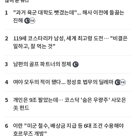
많이 본 뉴스
1
"과거 육군 대학도 뺏겼는데"... 해사 이전에 들끓는
진해
2
119세 코스타리카 남성, 세계 최고령 도전… "비결은
일하고, 잘 먹는 것"
3
남편의 골프 파트너의 정체
4
여야 모두의 적이 됐다... 정성호 법무의 딜레마
5
개인은 9조 팔았는데… 코스닥 '숨은 우량주' 사모은
美 펀드
6
이란 "미군 철수, 배상금 지급 등 6대 조건 수용해야
호르무즈 개방"