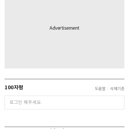
100자평
도움말
삭제기준