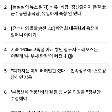
2
[논설실의 뉴스 읽기] 석유·식량·장난감까지 총괄 北
군수동원총국장, 유일하게 숙청 안 됐다
3
[유석재의 돌발史전 2.0] 박정희 대통령과 욕쟁이
할머니 이야기
4
시속 160㎞ 고속철 아래 쌓인 청구서… 라오스는
어떻게 '中 부채 함정'에 빠졌나
5
"피해자는 이제 허허벌판 섰다… 친족성폭력·스토킹
당하면 지옥"
6
'부동산세 역풍' 비상 걸린 與 서울 의원들 "정부안
수정해야"