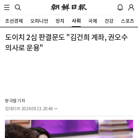
사회
조선경제
오피니언
정치
국제
건강
스포츠
도이치 2심 판결문도 "김건희 계좌, 권오수
의사로 운용"
방극렬 기자
업데이트
2024.09.13. 20:46