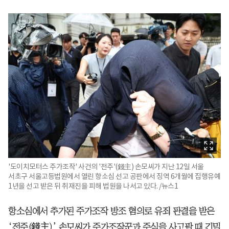
'도이치모터스 주가조작' 사건의 '전주'(錢主) 손모씨가 지난 12일 서울
서초구 서울고등법원에서 열린 항소심 선고 공판에서 징역 6개월에 집행유예
1년을 선고 받은 뒤 취재진을 피해 법원을 나서고 있다. /뉴스1
항소심에서 추가된 주가조작 방조 혐의로 유죄 판결을 받은
‘전주(錢主)’ 손모씨가 주가조작꾼과 주식을 사고팔 때 긴밀