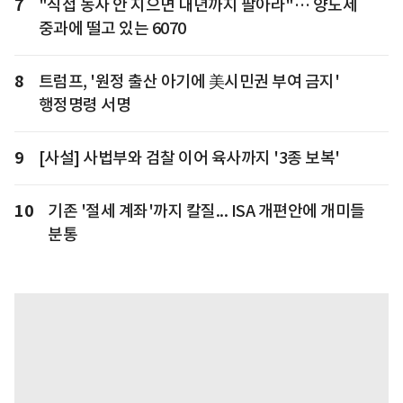
7
"직접 농사 안 지으면 내년까지 팔아라"… 양도세
중과에 떨고 있는 6070
8
트럼프, '원정 출산 아기에 美시민권 부여 금지'
행정명령 서명
9
[사설] 사법부와 검찰 이어 육사까지 '3종 보복'
10
기존 '절세 계좌'까지 칼질... ISA 개편안에 개미들
분통