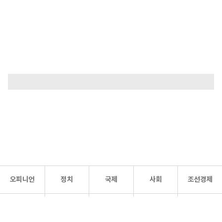
오피니언
정치
국제
사회
조선경제
문화·
조선
스포츠
건강
조선몰
연예
리더스