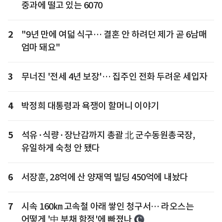
중과에 떨고 있는 6070
2
"9년 만에 여덟 식구… 결혼 안 하려던 제가 곧 6남매
엄마 돼요"
3
무너진 '전세 4년 보장'… 집주인 전화 두려운 세입자
4
박정희 대통령과 욕쟁이 할머니 이야기
5
석유·식량·장난감까지 총괄 北 군수동원총국장,
유일하게 숙청 안 됐다
6
서장훈, 28억에 산 양재역 빌딩 450억에 내놨다
7
시속 160㎞ 고속철 아래 쌓인 청구서… 라오스는
어떻게 '中 부채 함정'에 빠졌나