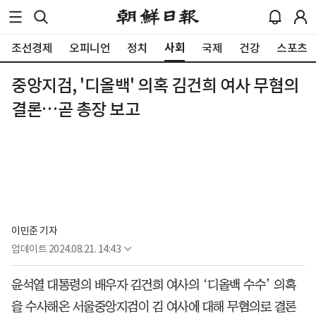
사회
조선경제
오피니언
정치
국제
건강
스포츠
중앙지검, '디올백' 의혹 김건희 여사 무혐의
결론…곧 총장 보고
이민준 기자
업데이트
2024.08.21. 14:43
윤석열 대통령의 배우자 김건희 여사의 ‘디올백 수수’ 의혹
을 수사해온 서울중앙지검이 김 여사에 대해 무혐의로 결론