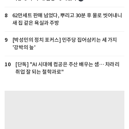
8
62만세트 판매 넘었다, 뿌리고 30분 후 물로 씻어내니
새 집 같은 욕실과 주방
9
[박성민의 정치 포커스] 민주당 집어삼키는 세 가지
'강박의 늪'
10
[단독] "AI 시대에 컴공은 주산 배우는 셈… 차라리
취업 잘 되는 철학과로"