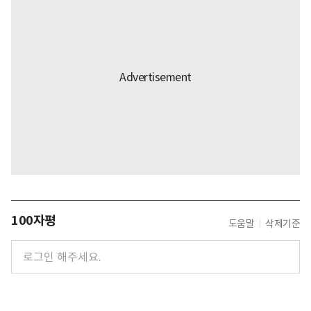
100자평
도움말
삭제기준