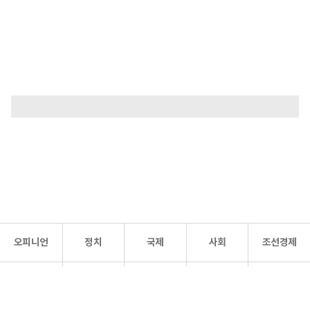
오피니언
정치
국제
사회
조선경제
문화·
조선
스포츠
건강
조선몰
연예
리더스