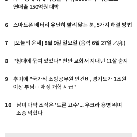
연매출 150억원 대박
6
스마트폰 배터리 유난히 빨리 닳는 분, 5가지 해결 방법
7
[오늘의 운세] 8월 9일 일요일 (음력 6월 27일 乙卯)
8
"침대에 묶여 있었다" 천안 교회서 지내던 11살 숨져
9
추미애 "국가직 소방공무원 인건비, 경기도가 1조원
이상 부담… 재정 개혁 시급"
10
남미 마약 조직은 '드론 고수'... 우크라 용병 뛰며
조종 익혔다