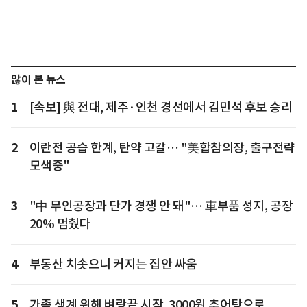
많이 본 뉴스
1
[속보] 與 전대, 제주·인천 경선에서 김민석 후보 승리
2
이란전 공습 한계, 탄약 고갈… "美합참의장, 출구전략
모색중"
3
"中 무인공장과 단가 경쟁 안 돼"… 車부품 성지, 공장
20% 멈췄다
4
부동산 치솟으니 커지는 집안 싸움
5
가족 생계 위해 벼랑끝 시작, 3000원 추어탕으로