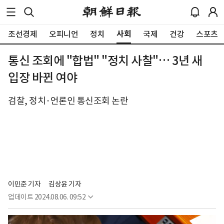
사회
조선경제
오피니언
정치
국제
건강
스포츠
통신 조회에 "합법" "정치 사찰"… 3년 새
입장 바뀐 여야
검찰, 정치·언론인 통신조회 논란
이민준 기자
김상윤 기자
업데이트
2024.08.06. 09:52