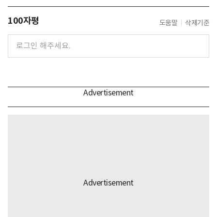
100자평
도움말
삭제기준