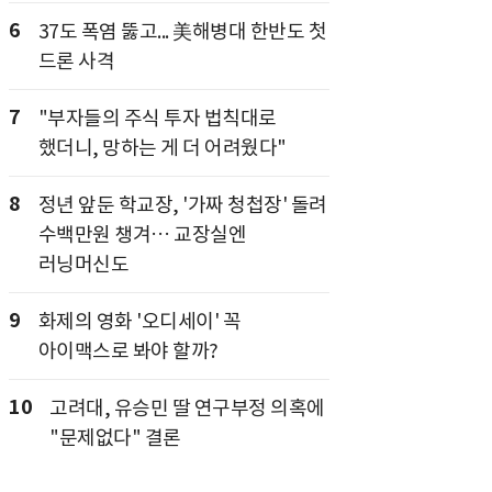
6
37도 폭염 뚫고... 美해병대 한반도 첫
드론 사격
7
"부자들의 주식 투자 법칙대로
했더니, 망하는 게 더 어려웠다"
8
정년 앞둔 학교장, '가짜 청첩장' 돌려
수백만원 챙겨… 교장실엔
러닝머신도
9
화제의 영화 '오디세이' 꼭
아이맥스로 봐야 할까?
10
고려대, 유승민 딸 연구부정 의혹에
"문제없다" 결론