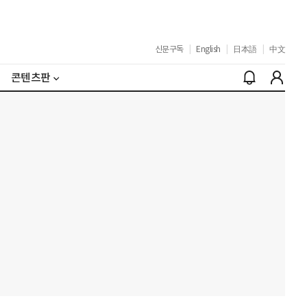
신문구독
|
English
|
日本語
|
中文
콘텐츠판