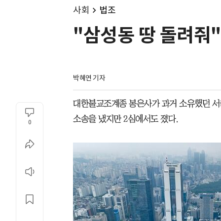
사회
법조
"삼성동 땅 돌려줘"
박혜연 기자
대한불교조계종 봉은사가 과거 소유했던 서
소송을 냈지만 2심에서도 졌다.
0