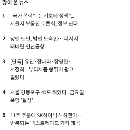
많이 본 뉴스
1
"국가 폭력" "돈키호테 정책"...
서울시 부동산 토론회, 정부 난타
2
낮엔 노인, 밤엔 노숙인… 피서지
돼버린 인천공항
3
[단독] 유진·장나라·장영란·
서정희... 뷰티제품 뻥튀기 광고
걸렸다
4
서울 영등포구 40도 찍었다...금요일
폭염 '절정'
5
11주 주문에 SK하이닉스 하한가…
반복되는 넥스트레이드 가격 왜곡