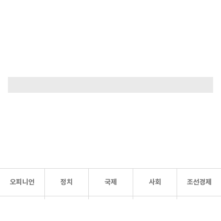
오피니언
정치
국제
사회
조선경제
문화·
조선
스포츠
건강
조선몰
연예
리더스