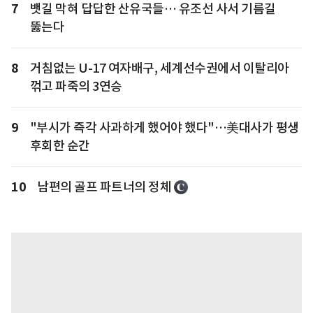
7
뱃길 막혀 답답한 산유국들… 유조선 사서 기름길
뚫는다
8
거침없는 U-17 여자배구, 세계선수권에서 이탈리아
꺾고 파죽의 3연승
9
"부시가 즉각 사과하게 했어야 했다"…美대사가 평생
후회한 순간
10
남편의 골프 파트너의 정체