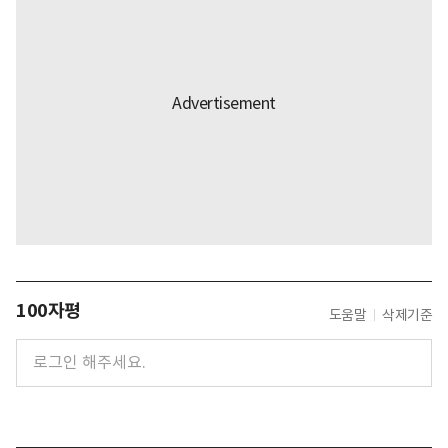
100자평
도움말
삭제기준