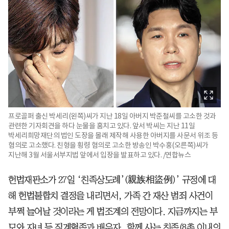
프로골퍼 출신 박세리(왼쪽)씨가 지난 18일 아버지 박준철씨를 고소한 것과
관련한 기자회견을 하다 눈물을 훔치고 있다. 앞서 박씨는 지난 11일
박세리희망재단의 법인 도장을 몰래 제작해 사용한 아버지를 사문서 위조 등
혐의로 고소했다. 친형을 횡령 혐의로 고소한 방송인 박수홍(오른쪽)씨가
지난해 3월 서울서부지법 앞에서 입장을 발표하고 있다. /연합뉴스
헌법재판소가 27일 ‘친족상도례’(親族相盜例)’ 규정에 대
해 헌법불합치 결정을 내리면서, 가족 간 재산 범죄 사건이
부쩍 늘어날 것이라는 게 법조계의 전망이다. 지금까지는 부
모와 자녀 등 직계혈족과 배우자, 함께 사는 친족(8촌 이내의