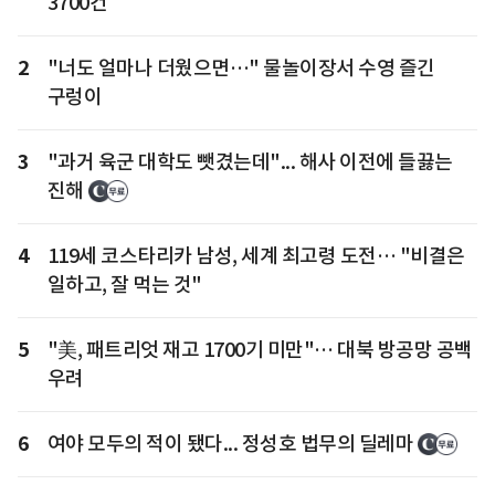
3700건
2
"너도 얼마나 더웠으면…" 물놀이장서 수영 즐긴
구렁이
3
"과거 육군 대학도 뺏겼는데"... 해사 이전에 들끓는
진해
4
119세 코스타리카 남성, 세계 최고령 도전… "비결은
일하고, 잘 먹는 것"
5
"美, 패트리엇 재고 1700기 미만"… 대북 방공망 공백
우려
6
여야 모두의 적이 됐다... 정성호 법무의 딜레마