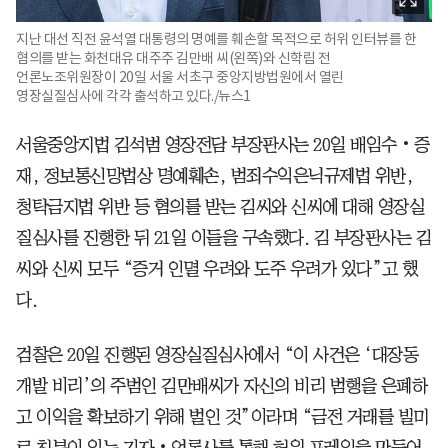
지난 대선 직전 윤석열 대통령의 명예를 훼손할 목적으로 허위 인터뷰를 한
혐의를 받는 화천대유 대주주 김만배 씨(왼쪽)와 신학림 전
언론노조위원장이 20일 서울 서초구 중앙지방법원에서 열린
영장실질심사에 각각 출석하고 있다./뉴스1
서울중앙지법 김석범 영장전담 부장판사는 20일 배임수‧증
재, 정보통신망법상 명예훼손, 범죄수익은닉규제법 위반,
청탁금지법 위반 등 혐의를 받는 김씨와 신씨에 대해 영장실
질심사를 진행한 뒤 21일 이들을 구속했다. 김 부장판사는 김
씨와 신씨 모두 “증거 인멸 우려와 도주 우려가 있다”고 했
다.
검찰은 20일 진행된 영장실질심사에서 “이 사건은 ‘대장동
개발 비리’의 주범인 김만배씨가 자신의 비리 범행을 은폐하
고 이익을 확보하기 위해 벌인 것”이라며 “금전 거래를 빌미
로 친분이 있는 기자‧언론사를 통해 허위 프레임을 만들어