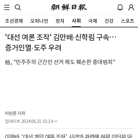
사회
조선경제
오피니언
정치
국제
건강
스포츠
'대선 여론 조작' 김만배‧신학림 구속…
증거인멸‧도주 우려
檢, "민주주의 근간인 선거 제도 훼손한 중대범죄"
이민준 기자
업데이트
2024.06.21. 01:14
이른바 ‘대선 개입 여론 조작’ 사건과 관련해 허위 인터뷰 당