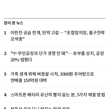
많이 본 뉴스
1
이란전 공습 한계, 탄약 고갈… "美합참의장, 출구전략
모색중"
2
"中 무인공장과 단가 경쟁 안 돼"… 車부품 성지, 공장
20% 멈췄다
3
가족 생계 위해 벼랑끝 시작, 3000원 추어탕으로
연매출 150억원 대박
4
스마트폰 배터리 유난히 빨리 닳는 분, 5가지 해결 방법