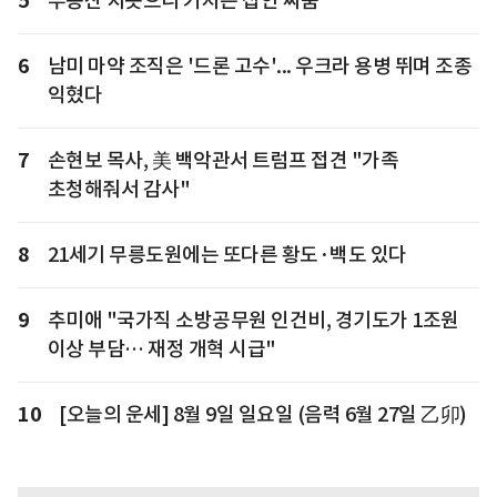
5
부동산 치솟으니 커지는 집안 싸움
6
남미 마약 조직은 '드론 고수'... 우크라 용병 뛰며 조종
익혔다
7
손현보 목사, 美 백악관서 트럼프 접견 "가족
초청해줘서 감사"
8
21세기 무릉도원에는 또다른 황도·백도 있다
9
추미애 "국가직 소방공무원 인건비, 경기도가 1조원
이상 부담… 재정 개혁 시급"
10
[오늘의 운세] 8월 9일 일요일 (음력 6월 27일 乙卯)