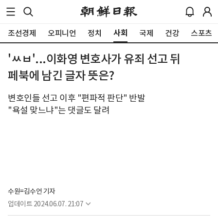
사회
조선경제
오피니언
정치
국제
건강
스포츠
'ㅆㅂ'...이화영 변호사가 유죄 선고 뒤
페북에 남긴 글자 뜻은?
변호인들 선고 이후 "편파적 판단" 반발
"욕설 맞느냐"는 댓글도 달려
수원=김수언 기자
업데이트
2024.06.07. 21:07