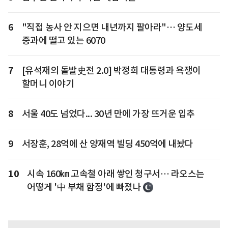
6
"직접 농사 안 지으면 내년까지 팔아라"… 양도세
중과에 떨고 있는 6070
7
[유석재의 돌발史전 2.0] 박정희 대통령과 욕쟁이
할머니 이야기
8
서울 40도 넘었다... 30년 만에 가장 뜨거운 입추
9
서장훈, 28억에 산 양재역 빌딩 450억에 내놨다
10
시속 160㎞ 고속철 아래 쌓인 청구서… 라오스는
어떻게 '中 부채 함정'에 빠졌나