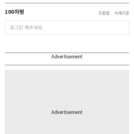
100자평
도움말
삭제기준