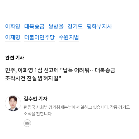
이화영
대북송금
쌍방울
경기도
평화부지사
이재명
더불어민주당
수원지법
관련 기사
민주, 이화영 1심 선고에 "납득 어려워…대북송금
조작사건 진실 밝혀지길"
김수언 기자
편집국 사회부 경기취재본부에서 일하고 있습니다. 각종 경기도
소식을 전합니다.