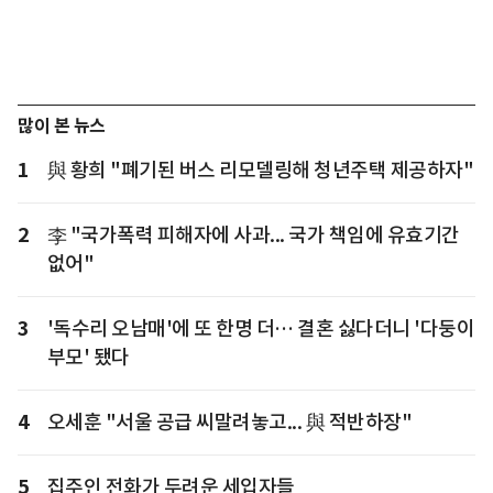
많이 본 뉴스
1
與 황희 "폐기된 버스 리모델링해 청년주택 제공하자"
2
李 "국가폭력 피해자에 사과... 국가 책임에 유효기간
없어"
3
'독수리 오남매'에 또 한명 더… 결혼 싫다더니 '다둥이
부모' 됐다
4
오세훈 "서울 공급 씨말려놓고... 與 적반하장"
5
집주인 전화가 두려운 세입자들