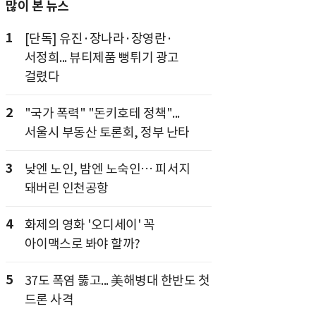
많이 본 뉴스
1
[단독] 유진·장나라·장영란·
서정희... 뷰티제품 뻥튀기 광고
걸렸다
2
"국가 폭력" "돈키호테 정책"...
서울시 부동산 토론회, 정부 난타
3
낮엔 노인, 밤엔 노숙인… 피서지
돼버린 인천공항
4
화제의 영화 '오디세이' 꼭
아이맥스로 봐야 할까?
5
37도 폭염 뚫고... 美해병대 한반도 첫
드론 사격