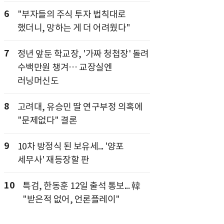
6
"부자들의 주식 투자 법칙대로
했더니, 망하는 게 더 어려웠다"
7
정년 앞둔 학교장, '가짜 청첩장' 돌려
수백만원 챙겨… 교장실엔
러닝머신도
8
고려대, 유승민 딸 연구부정 의혹에
"문제없다" 결론
9
10차 방정식 된 보유세... '양포
세무사' 재등장할 판
10
특검, 한동훈 12일 출석 통보... 韓
"받은적 없어, 언론플레이"