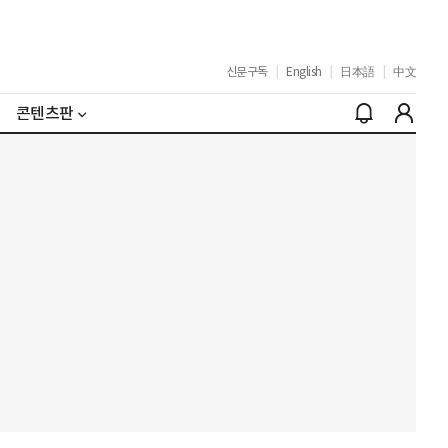
신문구독
|
English
|
日本語
|
中文
콘텐츠판