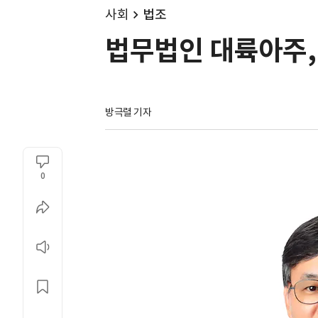
사회
법조
법무법인 대륙아주, 
방극렬 기자
0