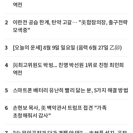
역전
2
이란전 공습 한계, 탄약 고갈… "美합참의장, 출구전략
모색중"
3
[오늘의 운세] 8월 9일 일요일 (음력 6월 27일 乙卯)
4
與최고위원도 박빙... 친명 박선원 1위로 친청 최민희
역전
5
스마트폰 배터리 유난히 빨리 닳는 분, 5가지 해결 방법
6
손현보 목사, 美 백악관서 트럼프 접견 "가족
초청해줘서 감사"