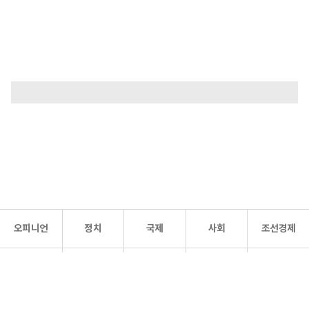
오피니언
정치
국제
사회
조선경제
문화·
조선
스포츠
건강
조선몰
연예
리더스