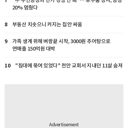
7
"中 무인공장과 단가 경쟁 안 돼"… 車부품 성지, 공장
20% 멈췄다
8
부동산 치솟으니 커지는 집안 싸움
9
가족 생계 위해 벼랑끝 시작, 3000원 추어탕으로
연매출 150억원 대박
10
"침대에 묶여 있었다" 천안 교회서 지내던 11살 숨져