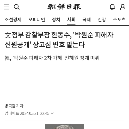
사회
조선경제
오피니언
정치
국제
건강
스포츠
文정부 감찰부장 한동수, '박원순 피해자
신원공개' 상고심 변호 맡는다
韓, '박원순 피해자 2차 가해' 진혜원 징계 미뤄
방극렬 기자
업데이트
2024.05.31. 22:45