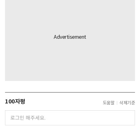
100자평
도움말
삭제기준