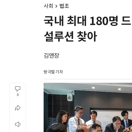
사회
법조
국내 최대 180명 
설루션 찾아
김앤장
방극렬 기자
0