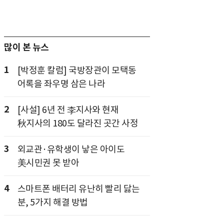
많이 본 뉴스
1
[박정훈 칼럼] 국방장관이 모택동
어록을 좌우명 삼은 나라
2
[사설] 6년 전 李지사와 현재
秋지사의 180도 달라진 곳간 사정
3
외교관·유학생이 낳은 아이도
美시민권 못 받아
4
스마트폰 배터리 유난히 빨리 닳는
분, 5가지 해결 방법