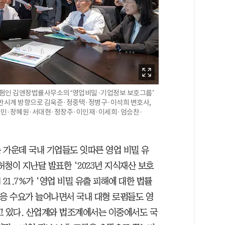
 로펌인 김앤장법률사무소의 ‘영업비밀·기업정보 보호그룹’
 반시계 방향으로 김욱준·정중택·정병구·이석희 변호사,
이종민·장혜원·서대현·정창주·이인재·이세희·엄승찬·
 가운데 국내 기업들도 잇따른 영업 비밀 유
청이 지난달 발표한 ‘2023년 지식재산 보호
21.7%가 ‘영업 비밀 유출 피해에 대한 법률
대응 수요가 늘어나면서 국내 대형 로펌들도 영
고 있다. 산업계와 법조계에서는 이중에서도 국