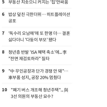
5
부동산 치솟으니 커지는 '집'안싸움
6
밥상 덮친 극한더위… 히트플레이션
공포
7
'독수리 오남매'에 또 한명 더… 결혼
싫다더니 '다둥이 부모' 됐다
8
청년층 반발 'ISA 혜택 축소'에... 李
"전면 재검토하라" 질타
9
"中 무인공장과 단가 경쟁 안 돼"…
車부품 성지, 공장 20% 멈췄다
10
"폐기 버스 개조해 청년주택"... 與
3선 의원의 부동산 묘수?