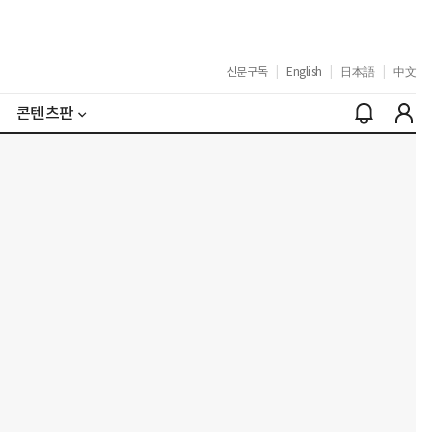
신문구독
|
English
|
日本語
|
中文
콘텐츠판