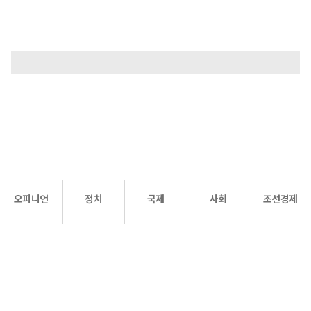
오피니언
정치
국제
사회
조선경제
문화·
조선
스포츠
건강
조선몰
연예
리더스
조선일보 공식 SNS