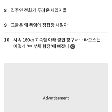
8
집주인 전화가 두려운 세입자들
9
그들은 왜 폭염에 청첩장 내밀까
10
시속 160㎞ 고속철 아래 쌓인 청구서… 라오스는
어떻게 '中 부채 함정'에 빠졌나