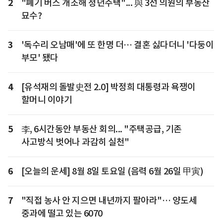
2
"폐기 버스 개조해 청년주택"... 與 3선 의원의 부동산
묘수?
3
'독수리 오남매'에 또 한명 더… 결혼 싫다더니 '다둥이
부모' 됐다
4
[유석재의 돌발史전 2.0] 박정희 대통령과 욕쟁이
할머니 이야기
5
李, 6시간동안 부동산 회의... "주택공급, 기존
사고방식 벗어나 과감히 실천"
6
[오늘의 운세] 8월 8일 토요일 (음력 6월 26일 甲寅)
7
"직접 농사 안 지으면 내년까지 팔아라"… 양도세
중과에 떨고 있는 6070